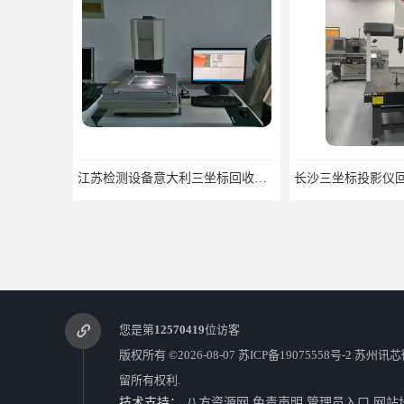
江苏检测设备意大利三坐标回收信誉保证 大量回收三坐标
您是第
12570419
位访客
版权所有 ©2026-08-07
苏ICP备19075558号-2
苏州讯芯
留所有权利.
技术支持：
八方资源网
免责声明
管理员入口
网站