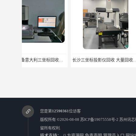
长沙三坐标投影仪回收 大量回收三坐标
您是第
12590361
位访客
版权所有 ©2026-08-08
苏ICP备19075558号-2
苏州讯芯
留所有权利.
技术支持：
八方资源网
免责声明
管理员入口
网站