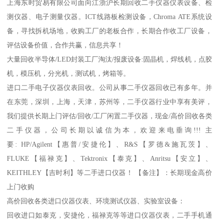
上海东时贸易有限公司面向江浙沪长期回收二手仪器仪表设备、检
测仪器、电子测量仪器。ICT线路板检测设备，Chroma ATE系统设
备，寻找拆机场地，收购工厂的老板合作，长期合作收工厂设备，
评估设备价值，合作共赢，信息共享！
大量回收半导体/LED封装工厂淘汰/报废设备:固晶机，焊线机，点胶
机，模压机，分光机，测试机，烤箱等。
进口二手电子仪器仪表回收。公司从事二手仪器回收已有多年。并
在东莞，深圳，上海，天津，苏州等，二手仪器行业中享有美评，
我们提供长期上门评估/回收/工厂闲置二手仪器，现金/高价回收各类
二手仪器，公司长期以诚信为本，欢迎来电垂询!!! 主
要: HP/Agilent【惠普/安捷伦】、R&S【罗德&施瓦茨】、
FLUKE【福禄克】、Tektronix【泰克】、Anritsu【安立】、
KEITHLEY【吉时利】等二手进口仪器！ 【备注】：长期现金高价
上门收购
高价回收各类进口仪器仪表、环境测试仪器、实验室设备：
回收进口如泰克，安捷伦，福禄克等等进口仪器仪表，二手手机通