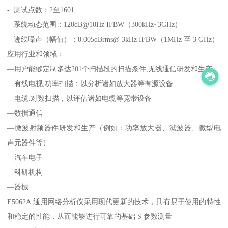
- 测试点数：2至1601
- 系统动态范围：120dB@10Hz IFBW（300kHz~3GHz）
- 迹线噪声（幅值）：0.005dBrms@ 3kHz IFBW（1MHz 至 3 GHz）
应用行业和领域：
—用户能够定制多达201个扫描段的扫描条件,无线通信研发和生产
—有线电视,功率扫描：以分析诸如放大器等有源设备
—电缆.对数扫描，以评估诸如电缆等宽带设备
—数据通信
—微波射频器件研发和生产（例如：功率放大器、滤波器、微型电
声元器件等）
—汽车电子
—科研机构
—器械
E5062A 通用网络分析仪采用现代更新的技术，具有易于使用的特性
和稳定的性能，从而能够进行可靠的基础 S 参数测量