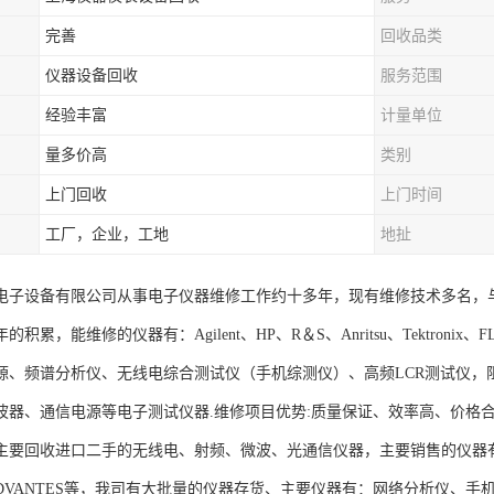
完善
回收品类
仪器设备回收
服务范围
经验丰富
计量单位
量多价高
类别
上门回收
上门时间
工厂，企业，工地
地扯
电子设备有限公司从事电子仪器维修工作约十多年，现有维修技术多名，
积累，能维修的仪器有：Agilent、HP、R＆S、Anritsu、Tektroni
源、频谱分析仪、无线电综合测试仪（手机综测仪）、高频LCR测试仪，
波器、通信电源等电子测试仪器.维修项目优势:质量保证、效率高、价格
要回收进口二手的无线电、射频、微波、光通信仪器，主要销售的仪器有：Agilent
、ADVANTES等，我司有大批量的仪器存货、主要仪器有：网络分析仪、