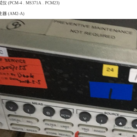
(PCM-4 . MS371A . PCM23)
 (AM2-A)