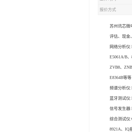
报价方式
苏州讯芯微电
评估、现金
网络分析仪:E5
E5061A/B、
ZVB8、ZNB
E8364B等等
频谱分析仪:N
蓝牙测试仪:MT
信号发生器:N5
综合测试仪:C
8921A、I