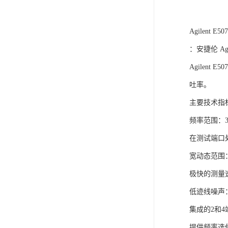
Agilent E
：安捷伦 Agi
Agilen
吐率。
主要技术指
频率范围：300
在测试端口处
宽动态范围：
极快的测量速
低迹线噪声：0.
集成的2和
提供频率选件：