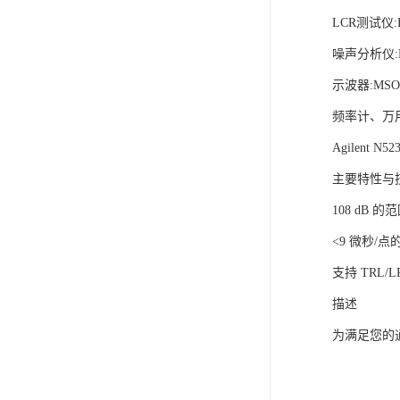
LCR测试仪:E
噪声分析仪:N
示波器:MS
频率计、万
Agilent N5
主要特性与
108 dB 的
<9 微秒/点
支持 TRL
描述
为满足您的