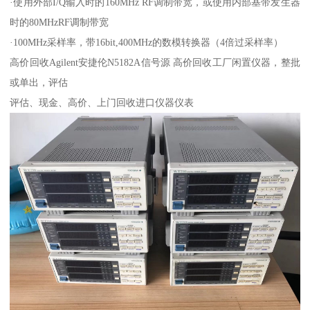
·使用外部I/Q输入时的160MHz RF调制带宽，或使用内部基带发生器
时的80MHzRF调制带宽
·100MHz采样率，带16bit,400MHz的数模转换器（4倍过采样率）
高价回收Agilent安捷伦N5182A信号源 高价回收工厂闲置仪器，整批
或单出，评估
评估、现金、高价、上门回收进口仪器仪表