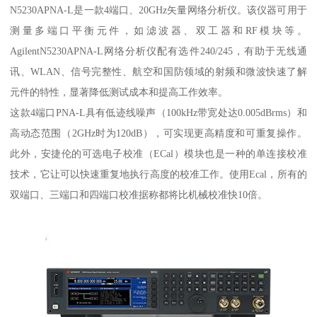
N5230APNA-L是一款4端口、20GHz矢量网络分析仪。该仪器可用于
测量多端口平衡元件，如滤波器、双工器和RF模块等。
AgilentN5230APNA-L网络分析仪配有选件240/245，有助于无线通
讯、WLAN、信号完整性、航空和国防领域的射频和微波快速了解
元件的特性，显著降低测试成本和提高工作效率。
这款4端口PNA-L具有低迹线噪声（100kHz带宽处达0.005dBrms）和
高动态范围（2GHz时为120dB），可实现更高精度和可重复操作。
此外，安捷伦的可选电子校准（ECal）模块也是一种的单连接校准
技术，它让可以快速重复地执行高度的校准工作。使用Ecal，所有的
双端口、三端口和四端口校准据称都将比机械校准快10倍。