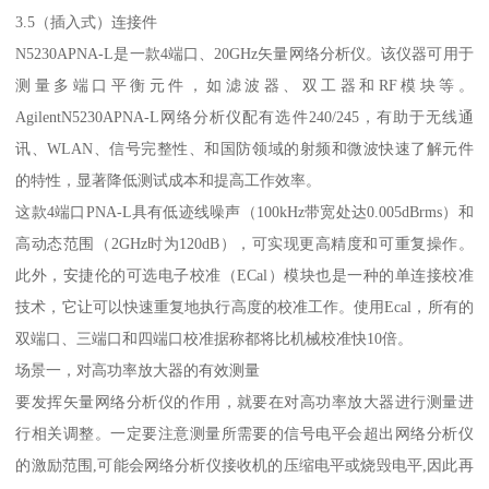
3.5（插入式）连接件
N5230APNA-L是一款4端口、20GHz矢量网络分析仪。该仪器可用于
测量多端口平衡元件，如滤波器、双工器和RF模块等。
AgilentN5230APNA-L网络分析仪配有选件240/245，有助于无线通
讯、WLAN、信号完整性、和国防领域的射频和微波快速了解元件
的特性，显著降低测试成本和提高工作效率。
这款4端口PNA-L具有低迹线噪声（100kHz带宽处达0.005dBrms）和
高动态范围（2GHz时为120dB），可实现更高精度和可重复操作。
此外，安捷伦的可选电子校准（ECal）模块也是一种的单连接校准
技术，它让可以快速重复地执行高度的校准工作。使用Ecal，所有的
双端口、三端口和四端口校准据称都将比机械校准快10倍。
场景一，对高功率放大器的有效测量
要发挥矢量网络分析仪的作用，就要在对高功率放大器进行测量进
行相关调整。一定要注意测量所需要的信号电平会超出网络分析仪
的激励范围,可能会网络分析仪接收机的压缩电平或烧毁电平,因此再