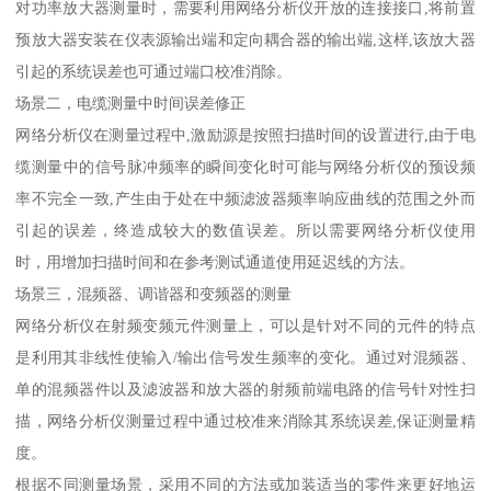
对功率放大器测量时，需要利用网络分析仪开放的连接接口,将前置
预放大器安装在仪表源输出端和定向耦合器的输出端,这样,该放大器
引起的系统误差也可通过端口校准消除。
场景二，电缆测量中时间误差修正
网络分析仪在测量过程中,激励源是按照扫描时间的设置进行,由于电
缆测量中的信号脉冲频率的瞬间变化时可能与网络分析仪的预设频
率不完全一致,产生由于处在中频滤波器频率响应曲线的范围之外而
引起的误差，终造成较大的数值误差。所以需要网络分析仪使用
时，用增加扫描时间和在参考测试通道使用延迟线的方法。
场景三，混频器、调谐器和变频器的测量
网络分析仪在射频变频元件测量上，可以是针对不同的元件的特点
是利用其非线性使输入/输出信号发生频率的变化。通过对混频器、
单的混频器件以及滤波器和放大器的射频前端电路的信号针对性扫
描，网络分析仪测量过程中通过校准来消除其系统误差,保证测量精
度。
根据不同测量场景，采用不同的方法或加装适当的零件来更好地运