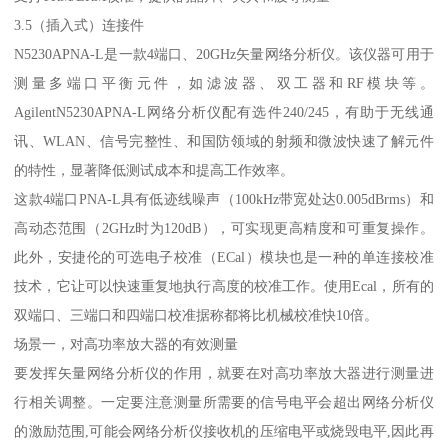
3.5（插入式）连接件
N5230APNA-L是一款4端口、20GHz矢量网络分析仪。该仪器可用于
测量多端口平衡元件，如滤波器、双工器和RF模块等。
AgilentN5230APNA-L网络分析仪配有选件240/245，有助于无线通
讯、WLAN、信号完整性、和国防领域的射频和微波快速了解元件
的特性，显著降低测试成本和提高工作效率。
这款4端口PNA-L具有低迹线噪声（100kHz带宽处达0.005dBrms）和
高动态范围（2GHz时为120dB），可实现更高精度和可重复操作。
此外，安捷伦的可选电子校准（ECal）模块也是一种的单连接校准
技术，它让可以快速重复地执行高度的校准工作。使用Ecal，所有的
双端口、三端口和四端口校准据称都将比机械校准快10倍。
场景一，对高功率放大器的有效测量
要发挥矢量网络分析仪的作用，就要在对高功率放大器进行测量进
行相关调整。一定要注意测量所需要的信号电平会超出网络分析仪
的激励范围,可能会网络分析仪接收机的压缩电平或烧毁电平,因此再