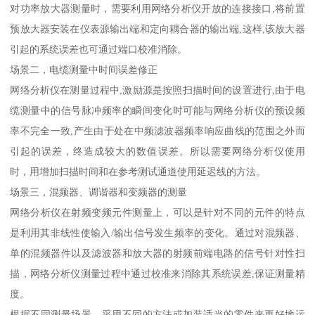
对功率放大器测量时，需要利用网络分析仪开放的连接接口,将前置
预放大器安装在仪表源输出端和定向耦合器的输出端,这样,该放大器
引起的系统误差也可通过端口校准消除。
场景二，电缆测量中时间误差修正
网络分析仪在测量过程中,激励源是按照扫描时间的设置进行,由于电
缆测量中的信号脉冲频率的瞬间变化时可能与网络分析仪的预设频
率不完全一致,产生由于处在中频滤波器频率响应曲线的范围之外而
引起的误差，终造成较大的数值误差。所以需要网络分析仪使用
时，用增加扫描时间和在参考测试通道使用延迟线的方法。
场景三，混频器、调谐器和变频器的测量
网络分析仪在射频变频元件测量上，可以是针对不同的元件的特点
是利用其非线性使输入/输出信号发生频率的变化。通过对混频器、
单的混频器件以及滤波器和放大器的射频前端电路的信号针对性扫
描，网络分析仪测量过程中通过校准来消除其系统误差,保证测量精
度。
根据不同测量场景，采用不同的方法或加装适当的零件来更好地运