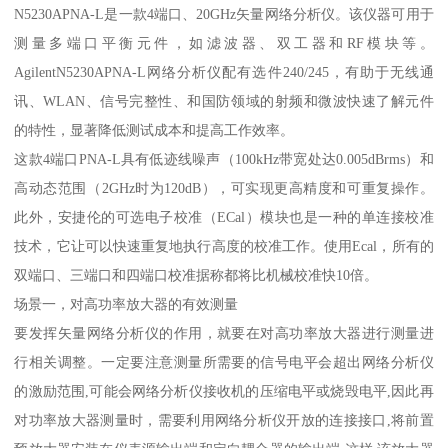
N5230APNA-L是一款4端口、20GHz矢量网络分析仪。该仪器可用于
测量多端口平衡元件，如滤波器、双工器和RF模块等。
AgilentN5230APNA-L网络分析仪配有选件240/245，有助于无线通
讯、WLAN、信号完整性、和国防领域的射频和微波快速了解元件
的特性，显著降低测试成本和提高工作效率。
这款4端口PNA-L具有低迹线噪声（100kHz带宽处达0.005dBrms）和
高动态范围（2GHz时为120dB），可实现更高精度和可重复操作。
此外，安捷伦的可选电子校准（ECal）模块也是一种的单连接校准
技术，它让可以快速重复地执行高度的校准工作。使用Ecal，所有的
双端口、三端口和四端口校准据称都将比机械校准快10倍。
场景一，对高功率放大器的有效测量
要发挥矢量网络分析仪的作用，就要在对高功率放大器进行测量进
行相关调整。一定要注意测量所需要的信号电平会超出网络分析仪
的激励范围,可能会网络分析仪接收机的压缩电平或烧毁电平,因此再
对功率放大器测量时，需要利用网络分析仪开放的连接接口,将前置