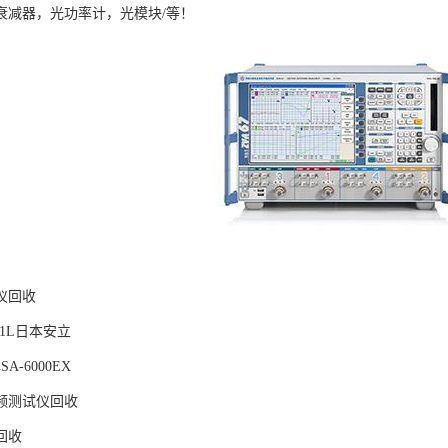
衰减器，光功率计，光模块/等！
仪回收
331L日本安立
A-6000EX
频测试仪回收
回收