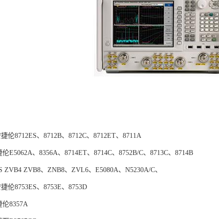
安捷伦8712ES、8712B、8712C、8712ET、8711A
伦E5062A、8356A、8714ET、8714C、8752B/C、8713C、8714B
S ZVB4 ZVB8、ZNB8、ZVL6、E5080A、N5230A/C、
安捷伦8753ES、8753E、8753D
伦8357A