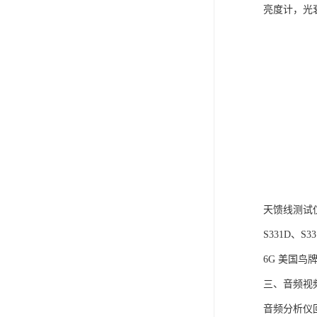
亮度计，光
天馈线测试
S331D、S
6G 美国鸟牌S
三、音频视
音频分析仪