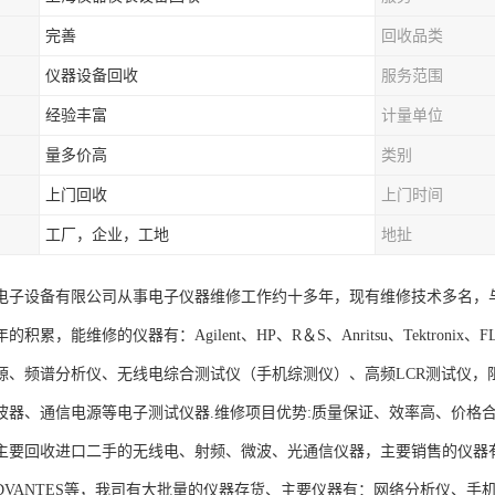
完善
回收品类
仪器设备回收
服务范围
经验丰富
计量单位
量多价高
类别
上门回收
上门时间
工厂，企业，工地
地扯
电子设备有限公司从事电子仪器维修工作约十多年，现有维修技术多名，
积累，能维修的仪器有：Agilent、HP、R＆S、Anritsu、Tektroni
源、频谱分析仪、无线电综合测试仪（手机综测仪）、高频LCR测试仪，
波器、通信电源等电子测试仪器.维修项目优势:质量保证、效率高、价格
要回收进口二手的无线电、射频、微波、光通信仪器，主要销售的仪器有：Agilent
、ADVANTES等，我司有大批量的仪器存货、主要仪器有：网络分析仪、