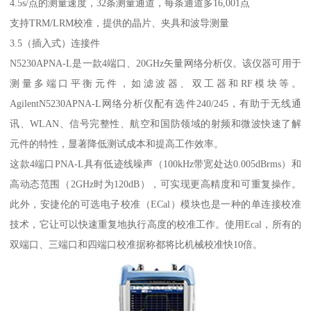
4.5s/点的测量速度，32条测量通道，每条通道多16,001点
支持TRM/LRM校准，提供的晶片、夹具和波导测量
3.5（插入式）连接件
N5230APNA-L是一款4端口、20GHz矢量网络分析仪。该仪器可用于
测量多端口平衡元件，如滤波器、双工器和RF模块等。
AgilentN5230APNA-L网络分析仪配有选件240/245，有助于无线通
讯、WLAN、信号完整性、航空和国防领域的射频和微波快速了解
元件的特性，显著降低测试成本和提高工作效率。
这款4端口PNA-L具有低迹线噪声（100kHz带宽处达0.005dBrms）和
高动态范围（2GHz时为120dB），可实现更高精度和可重复操作。
此外，安捷伦的可选电子校准（ECal）模块也是一种的单连接校准
技术，它让可以快速重复地执行高度的校准工作。使用Ecal，所有的
双端口、三端口和四端口校准据称都将比机械校准快10倍。