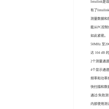
Intuil
有了Intu
测量数据和图像
能从PC控
如此紧密。
50MHz 至20
达 104 dB
2个测量通
4个显示通
频率和功率
快扫描和数
通过/失败
内部使用测