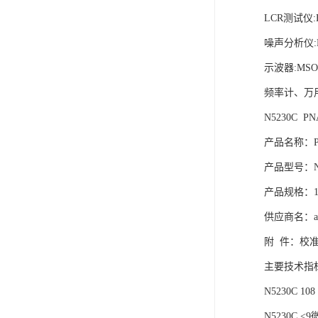
LCR测试仪:E
噪声分析仪:N
示波器:MS
频率计、万
N5230C 
产品名称：P
产品型号：N5
产品规格：10 M
供应商名：agi
附 件：校
主要技术指
N5230C 1
N5230C 