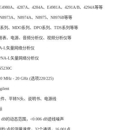
4980A、4287A、4284A、E4981A、4291A/B、4294A等等
8973A、N8974A、N8975、N8976B等等
O系列、MDO系列、DPO系列、TDS系列等等
用表、电源、音频分析仪、视频分析仪等
PNA-L矢量网络分析仪
NA-L矢量网络分析仪
230C
Hz - 20 GHz (选项220/225)
lent
准件、平转N头、说明书、电源线
标
08 dB的动态范围，<0.006 dB迹线噪声
<9微秒/点的测量速度，32个通道，16,001点