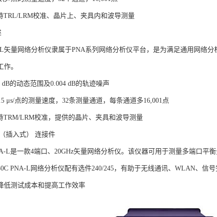
 支持TRL/LRM校准、晶片上、夹具内和波导测量
述
A-L矢量网络分析仪隶属于PNA系列网络分析仪平台，是为满足通用网络
工作。
08 dB的动态范围及0.004 dB的轨迹噪声
<4.5 μs/点的测量速度，32条测量通道，每条通道多16,001点
 支持TRM/LRM校准，提供的晶片、夹具和波导测量
插入式） 连接件
 PNA-L是一款4端口、20GHz矢量网络分析仪。该仪器可用于测量多端口
t N5230C PNA-L网络分析仪配有选件240/245，有助于无线通讯、W
降低测试成本和提高工作效率