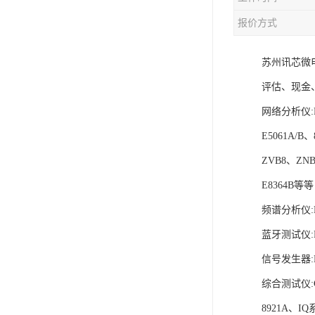
报价方式
苏州讯芯微电
评估、现金
网络分析仪:E5
E5061A/B、
ZVB8、ZNB
E8364B等等
频谱分析仪:N
蓝牙测试仪:MT
信号发生器:N5
综合测试仪:C
8921A、I