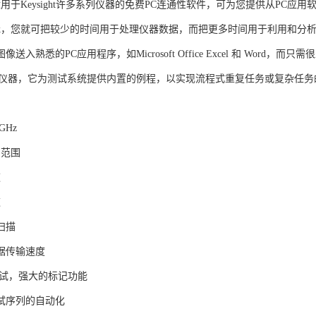
ink是适用于Keysight许多系列仪器的免费PC连通性软件，可为您提供从
ilink，您就可把较少的时间用于处理仪器数据，而把更多时间用于利用和分析数
送入熟悉的PC应用程序，如Microsoft Office Excel 和 Word，
制仪器，它为测试系统提供内置的例程，以实现流程式重复任务或复杂任务
GHz
 的范围
道
道
扫描
据传输速度
测试，强大的标记功能
试序列的自动化