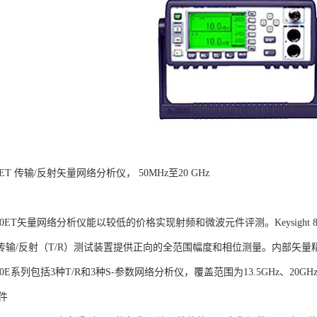
8720ET 传输/反射矢量网络分析仪， 50MHz至20 GHz
ht 8720ET矢量网络分析仪能以较低的价格实现射频和微波元件评测。Keysig
传输/反射（T/R）测试装置提供正向的全范围幅度和相位测量。内部矢
t 8720E系列包括3种T/R和3种S-参数网络分析仪，覆盖范围为13.5GHz、20GH
件