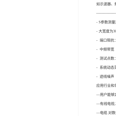
如示波器、
---------------
- S参数测
- 大宽度为3
- 端口阻抗：
- 中频带宽（
- 测试点数：
- 系统动态范围
- 迹线噪声（幅
应用行业和
—用户能够
—有线电视
—电缆.对