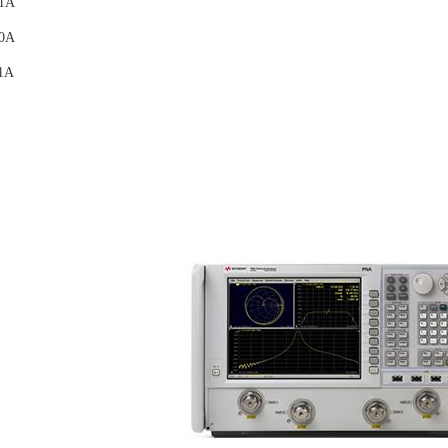
01A
10A
11A