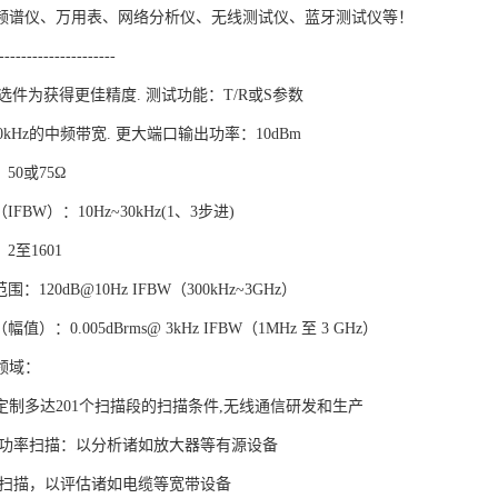
频谱仪、万用表、网络分析仪、无线测试仪、蓝牙测试仪等！
---------------------
量选件为获得更佳精度. 测试功能：T/R或S参数
0kHz的中频带宽. 更大端口输出功率：10dBm
50或75Ω
IFBW）：10Hz~30kHz(1、3步进)
2至1601
：120dB@10Hz IFBW（300kHz~3GHz）
值）：0.005dBrms@ 3kHz IFBW（1MHz 至 3 GHz）
领域：
定制多达201个扫描段的扫描条件,无线通信研发和生产
,功率扫描：以分析诸如放大器等有源设备
数扫描，以评估诸如电缆等宽带设备