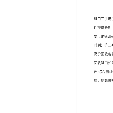
进口二手电
们提供长期
要: HP/A
时利】等二
高价回收各
回收进口如
仪,综合测
厚，结算快