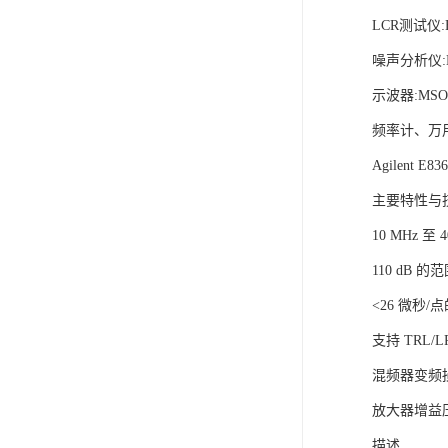
LCR测试仪:E
噪声分析仪:N
示波器:MS
频率计、万
Agilent 
主要特性与
10 MHz 至 4
110 dB 的
<26 微秒/
支持 TRL
混频器变频
放大器增益
描述