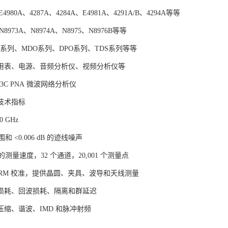
4980A、4287A、4284A、E4981A、4291A/B、4294A等等
8973A、N8974A、N8975、N8976B等等
O系列、MDO系列、DPO系列、TDS系列等等
用表、电源、音频分析仪、视频分析仪等
E8363C PNA 微波网络分析仪
技术指标
0 GHz
范围和 <0.006 dB 的迹线噪声
点的测量速度，32 个通道，20,001 个测量点
/LRM 校准，提供晶圆、夹具、波导和天线测量
损耗、回波损耗、隔离和群延迟
压缩、谐波、IMD 和脉冲射频