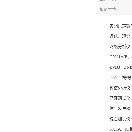
报价方式
苏州讯芯微电
评估、现金
网络分析仪:E5
E5061A/B、
ZVB8、ZNB
E8364B等等
频谱分析仪:N
蓝牙测试仪:MT
信号发生器:N5
综合测试仪:C
8921A、I