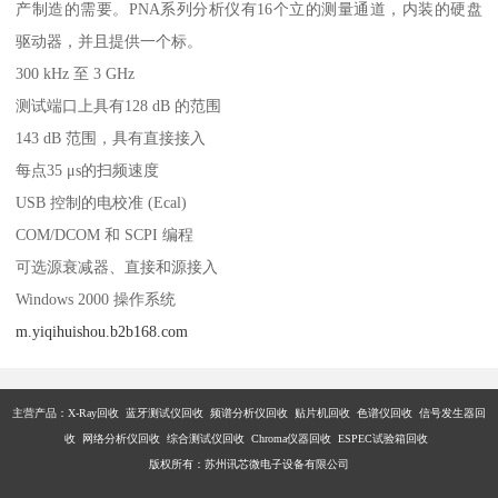
产制造的需要。PNA系列分析仪有16个立的测量通道，内装的硬盘
驱动器，并且提供一个标。
300 kHz 至 3 GHz
测试端口上具有128 dB 的范围
143 dB 范围，具有直接接入
每点35 μs的扫频速度
USB 控制的电校准 (Ecal)
COM/DCOM 和 SCPI 编程
可选源衰减器、直接和源接入
Windows 2000 操作系统
m.yiqihuishou.b2b168.com
主营产品：X-Ray回收 蓝牙测试仪回收 频谱分析仪回收 贴片机回收 色谱仪回收 信号发生器回
收 网络分析仪回收 综合测试仪回收 Chroma仪器回收 ESPEC试验箱回收
版权所有：苏州讯芯微电子设备有限公司