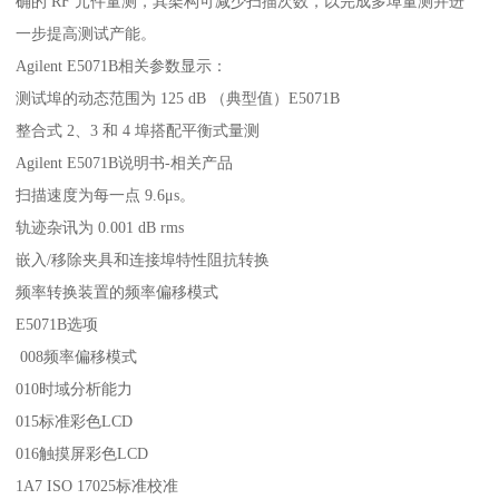
确的 RF 元件量测，其架构可减少扫描次数，以完成多埠量测并进
一步提高测试产能。
Agilent E5071B相关参数显示：
测试埠的动态范围为 125 dB （典型值）E5071B
整合式 2、3 和 4 埠搭配平衡式量测
Agilent E5071B说明书-相关产品
扫描速度为每一点 9.6μs。
轨迹杂讯为 0.001 dB rms
嵌入/移除夹具和连接埠特性阻抗转换
频率转换装置的频率偏移模式
E5071B选项
008频率偏移模式
010时域分析能力
015标准彩色LCD
016触摸屏彩色LCD
1A7 ISO 17025标准校准