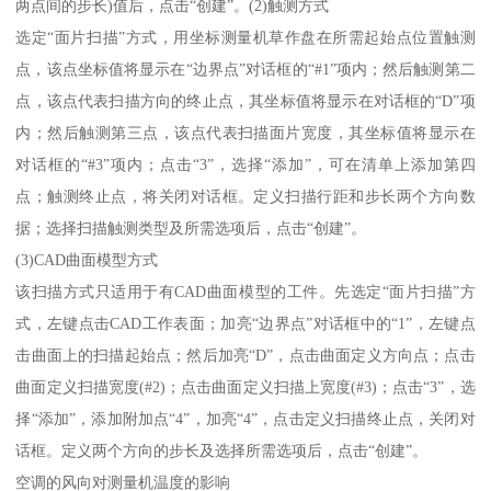
两点间的步长)值后，点击“创建”。(2)触测方式
选定“面片扫描”方式，用坐标测量机草作盘在所需起始点位置触测
点，该点坐标值将显示在“边界点”对话框的“#1”项内；然后触测第二
点，该点代表扫描方向的终止点，其坐标值将显示在对话框的“D”项
内；然后触测第三点，该点代表扫描面片宽度，其坐标值将显示在
对话框的“#3”项内；点击“3”，选择“添加”，可在清单上添加第四
点；触测终止点，将关闭对话框。定义扫描行距和步长两个方向数
据；选择扫描触测类型及所需选项后，点击“创建”。
(3)CAD曲面模型方式
该扫描方式只适用于有CAD曲面模型的工件。先选定“面片扫描”方
式，左键点击CAD工作表面；加亮“边界点”对话框中的“1”，左键点
击曲面上的扫描起始点；然后加亮“D”，点击曲面定义方向点；点击
曲面定义扫描宽度(#2)；点击曲面定义扫描上宽度(#3)；点击“3”，选
择“添加”，添加附加点“4”，加亮“4”，点击定义扫描终止点，关闭对
话框。定义两个方向的步长及选择所需选项后，点击“创建”。
空调的风向对测量机温度的影响