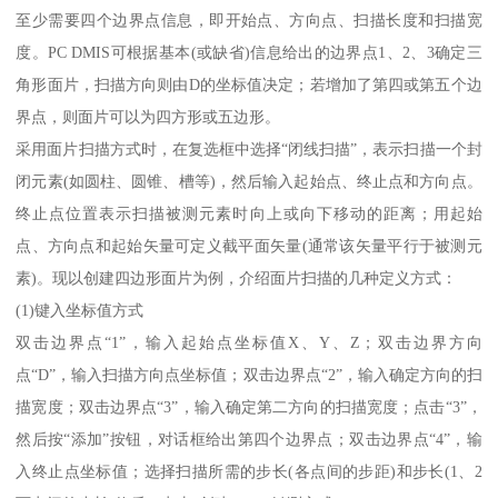
至少需要四个边界点信息，即开始点、方向点、扫描长度和扫描宽
度。PC DMIS可根据基本(或缺省)信息给出的边界点1、2、3确定三
角形面片，扫描方向则由D的坐标值决定；若增加了第四或第五个边
界点，则面片可以为四方形或五边形。
采用面片扫描方式时，在复选框中选择“闭线扫描”，表示扫描一个封
闭元素(如圆柱、圆锥、槽等)，然后输入起始点、终止点和方向点。
终止点位置表示扫描被测元素时向上或向下移动的距离；用起始
点、方向点和起始矢量可定义截平面矢量(通常该矢量平行于被测元
素)。现以创建四边形面片为例，介绍面片扫描的几种定义方式：
(1)键入坐标值方式
双击边界点“1”，输入起始点坐标值X、Y、Z；双击边界方向
点“D”，输入扫描方向点坐标值；双击边界点“2”，输入确定方向的扫
描宽度；双击边界点“3”，输入确定第二方向的扫描宽度；点击“3”，
然后按“添加”按钮，对话框给出第四个边界点；双击边界点“4”，输
入终止点坐标值；选择扫描所需的步长(各点间的步距)和步长(1、2