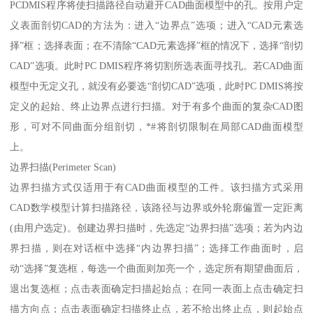
PCDMIS程序将使扫描路径自动避开CAD曲面模型中的孔。按用户定
义表面剖切CAD的方法为：进入“边界点”选项；进入“CAD元素选
择”框；选择表面；在不清除“CAD元素选择”框的情况下，选择“剖切
CAD”选项。此时PC DMIS程序将切割所选表面寻找孔。若CAD曲面
模型中无定义孔，就没有必要选“剖切CAD”选项，此时PC DMIS将按
定义的起始、终止边界点进行扫描。对于有多个曲面的复杂CAD图
形，可对不同曲面分组剖切，*#将剖切限制在局部CAD曲面模型
上。
边界扫描(Perimeter Scan)
边界扫描方式仅适用于有CAD曲面模型的工件。该扫描方式采用
CAD数学模型计算扫描路径，该路径与边界或外轮廓偏置一定距离
(由用户选定)。创建边界扫描时，先选定“边界扫描”选项；若为内边
界扫描，则在对话框中选择“内边界扫描”；选择工作曲面时，启
动“选择”复选框，每选一个曲面则加亮一个，选定所有期望曲面后，
退出复选框；点击表面确定扫描起始点；在同一表面上点击确定扫
描方向点；点击表面确定扫描终止点，若不给出终止点，则起始点