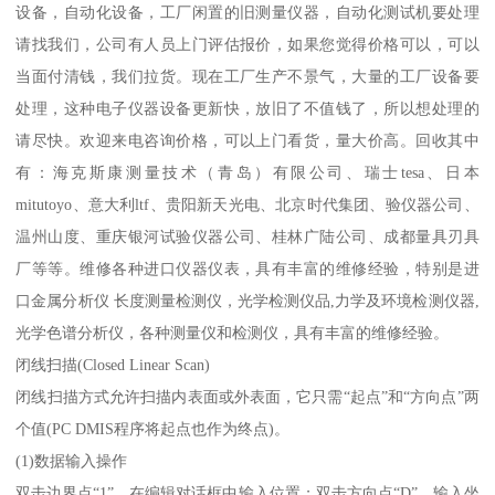
设备，自动化设备，工厂闲置的旧测量仪器，自动化测试机要处理
请找我们，公司有人员上门评估报价，如果您觉得价格可以，可以
当面付清钱，我们拉货。现在工厂生产不景气，大量的工厂设备要
处理，这种电子仪器设备更新快，放旧了不值钱了，所以想处理的
请尽快。欢迎来电咨询价格，可以上门看货，量大价高。回收其中
有：海克斯康测量技术（青岛）有限公司、瑞士tesa、日本
mitutoyo、意大利ltf、贵阳新天光电、北京时代集团、验仪器公司、
温州山度、重庆银河试验仪器公司、桂林广陆公司、成都量具刃具
厂等等。维修各种进口仪器仪表，具有丰富的维修经验，特别是进
口金属分析仪 长度测量检测仪，光学检测仪品,力学及环境检测仪器,
光学色谱分析仪，各种测量仪和检测仪，具有丰富的维修经验。
闭线扫描(Closed Linear Scan)
闭线扫描方式允许扫描内表面或外表面，它只需“起点”和“方向点”两
个值(PC DMIS程序将起点也作为终点)。
(1)数据输入操作
双击边界点“1”，在编辑对话框中输入位置；双击方向点“D”，输入坐