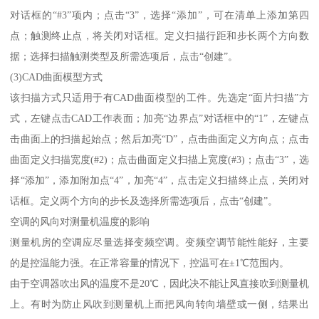
对话框的“#3”项内；点击“3”，选择“添加”，可在清单上添加第四
点；触测终止点，将关闭对话框。定义扫描行距和步长两个方向数
据；选择扫描触测类型及所需选项后，点击“创建”。
(3)CAD曲面模型方式
该扫描方式只适用于有CAD曲面模型的工件。先选定“面片扫描”方
式，左键点击CAD工作表面；加亮“边界点”对话框中的“1”，左键点
击曲面上的扫描起始点；然后加亮“D”，点击曲面定义方向点；点击
曲面定义扫描宽度(#2)；点击曲面定义扫描上宽度(#3)；点击“3”，选
择“添加”，添加附加点“4”，加亮“4”，点击定义扫描终止点，关闭对
话框。定义两个方向的步长及选择所需选项后，点击“创建”。
空调的风向对测量机温度的影响
测量机房的空调应尽量选择变频空调。变频空调节能性能好，主要
的是控温能力强。在正常容量的情况下，控温可在±1℃范围内。
由于空调器吹出风的温度不是20℃，因此决不能让风直接吹到测量机
上。有时为防止风吹到测量机上而把风向转向墙壁或一侧，结果出