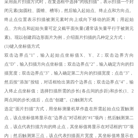
采用面片扫描方式时，在复选框中选择“闭线扫描”，表示扫描一个封
闭元素(如圆柱、圆锥、槽等)，然后输入起始点、终止点和方向点。
终止点位置表示扫描被测元素时向上或向下移动的距离；用起始
点、方向点和起始矢量可定义截平面矢量(通常该矢量平行于被测元
素)。现以创建四边形面片为例，介绍面片扫描的几种定义方式：
(1)键入坐标值方式
双击边界点“1”，输入起始点坐标值X、Y、Z；双击边界方向
点“D”，输入扫描方向点坐标值；双击边界点“2”，输入确定方向的扫
描宽度；双击边界点“3”，输入确定第二方向的扫描宽度；点击“3”，
然后按“添加”按钮，对话框给出第四个边界点；双击边界点“4”，输
入终止点坐标值；选择扫描所需的步长(各点间的步距)和步长(1、2
两点间的步长)值后，点击“创建”。(2)触测方式
选定“面片扫描”方式，用坐标测量机草作盘在所需起始点位置触测
点，该点坐标值将显示在“边界点”对话框的“#1”项内；然后触测第二
点，该点代表扫描方向的终止点，其坐标值将显示在对话框的“D”项
内；然后触测第三点，该点代表扫描面片宽度，其坐标值将显示在