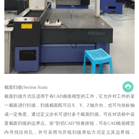
截面扫描(Section Scan)
截面扫描方式仅适用于有CAD曲面模型的工件，它允许对工件的某
一截面进行扫描，扫描截面既可沿X、Y、Z轴方向，也可与坐标轴
成一定角度。通过定义步长可进行多个截面扫描。可在对话框中设
置截面扫描的边界点。按“剖切CAD”转换按钮，可在CAD曲面模型
内寻找任何孔，并可采用与开线扫描类似方式定义其边界线，