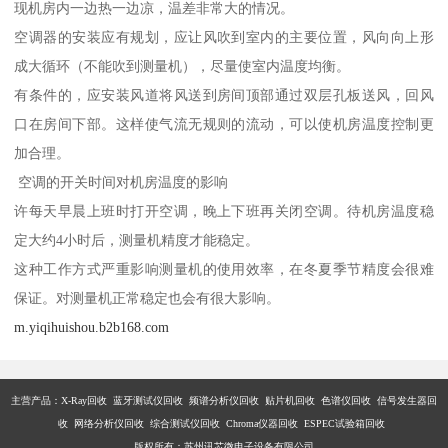
现机房内一边热一边凉，温差非常大的情况。
空调器的安装应有规划，应让风吹到室内的主要位置，风向向上形
成大循环（不能吹到测量机），尽量使室内温度均衡。
有条件的，应安装风道将风送到房间顶部通过双层孔板送风，回风
口在房间下部。这样使气流无规则的流动，可以使机房温度控制更
加合理。
空调的开关时间对机房温度的影响
许每天早晨上班时打开空调，晚上下班再关闭空调。待机房温度稳
定大约4小时后，测量机精度才能稳定。
这种工作方式严重影响测量机的使用效率，在冬夏季节精度会很难
保证。对测量机正常稳定也会有很大影响。
m.yiqihuishou.b2b168.com
主营产品：X-Ray回收 蓝牙测试仪回收 频谱分析仪回收 贴片机回收 色谱仪回收 信号发生器回
收 网络分析仪回收 综合测试仪回收 Chroma仪器回收 ESPEC试验箱回收
版权所有：苏州讯芯微电子设备有限公司