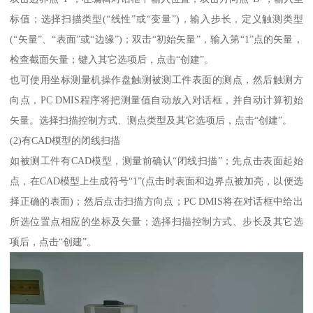
标值；选择扫描类型(“线性”或“变量”)，输入步长，定义触测类型
(“矢量”、“表面”或“边缘”)；双击“初始矢量”，输入第“1”点的矢量，
检查截面矢量；键入其它选项后，点击“创建”。
也可使用坐标测量机操作盘触测被测工件表面的测点，然后触测方
向点，PC DMIS程序将把测量值自动放入对话框，并自动计算初始
矢量。选择扫描控制方式、测点类型及其它选项后，点击“创建”。
(2)有CAD模型的闭线扫描
如被测工件有CAD模型，测量前确认“闭线扫描”；先点击表面起始
点，在CAD模型上生成符号“1”(点击时表面和边界点被加亮，以便选
择正确的表面)；然后点击扫描方向点；PC DMIS将在对话框中给出
所选位置点相应的坐标及矢量；选择扫描控制方式、步长及其它选
项后，点击“创建”。