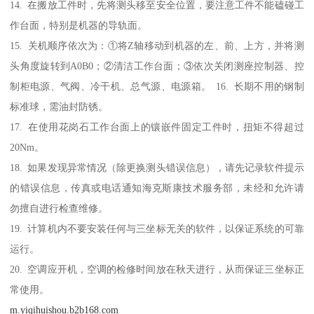
14. 在搬放工件时，先将测头移至安全位置，要注意工件不能磕碰工
作台面，特别是机器的导轨面。
15. 关机顺序依次为：①将Z轴移动到机器的左、前、上方，并将测
头角度旋转到A0B0；②清洁工作台面；③依次关闭测座控制器、控
制柜电源、气阀、冷干机、总气源、电源箱。 16. 长期不用的钢制
标准球，需油封防锈。
17. 在使用花岗石工作台面上的镶嵌件固定工件时，扭矩不得超过
20Nm。
18. 如果发现异常情况（除更换测头错误信息），请先记录软件提示
的错误信息，传真或电话通知海克斯康技术服务部，未经和允许请
勿擅自进行检查维修。
19. 计算机内不要安装任何与三坐标无关的软件，以保证系统的可靠
运行。
20. 空调应开机，空调的检修时间放在秋天进行，从而保证三坐标正
常使用。
m.yiqihuishou.b2b168.com