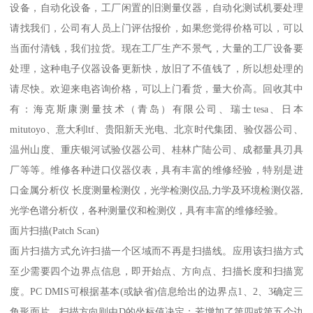
设备，自动化设备，工厂闲置的旧测量仪器，自动化测试机要处理
请找我们，公司有人员上门评估报价，如果您觉得价格可以，可以
当面付清钱，我们拉货。现在工厂生产不景气，大量的工厂设备要
处理，这种电子仪器设备更新快，放旧了不值钱了，所以想处理的
请尽快。欢迎来电咨询价格，可以上门看货，量大价高。回收其中
有：海克斯康测量技术（青岛）有限公司、瑞士tesa、日本
mitutoyo、意大利ltf、贵阳新天光电、北京时代集团、验仪器公司、
温州山度、重庆银河试验仪器公司、桂林广陆公司、成都量具刃具
厂等等。维修各种进口仪器仪表，具有丰富的维修经验，特别是进
口金属分析仪 长度测量检测仪，光学检测仪品,力学及环境检测仪器,
光学色谱分析仪，各种测量仪和检测仪，具有丰富的维修经验。
面片扫描(Patch Scan)
面片扫描方式允许扫描一个区域而不再是扫描线。应用该扫描方式
至少需要四个边界点信息，即开始点、方向点、扫描长度和扫描宽
度。PC DMIS可根据基本(或缺省)信息给出的边界点1、2、3确定三
角形面片，扫描方向则由D的坐标值决定；若增加了第四或第五个边