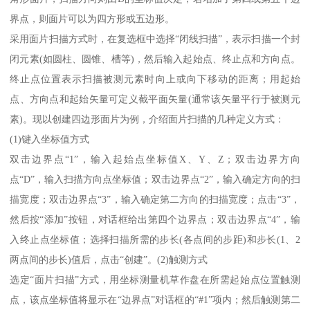
界点，则面片可以为四方形或五边形。
采用面片扫描方式时，在复选框中选择“闭线扫描”，表示扫描一个封
闭元素(如圆柱、圆锥、槽等)，然后输入起始点、终止点和方向点。
终止点位置表示扫描被测元素时向上或向下移动的距离；用起始
点、方向点和起始矢量可定义截平面矢量(通常该矢量平行于被测元
素)。现以创建四边形面片为例，介绍面片扫描的几种定义方式：
(1)键入坐标值方式
双击边界点“1”，输入起始点坐标值X、Y、Z；双击边界方向
点“D”，输入扫描方向点坐标值；双击边界点“2”，输入确定方向的扫
描宽度；双击边界点“3”，输入确定第二方向的扫描宽度；点击“3”，
然后按“添加”按钮，对话框给出第四个边界点；双击边界点“4”，输
入终止点坐标值；选择扫描所需的步长(各点间的步距)和步长(1、2
两点间的步长)值后，点击“创建”。(2)触测方式
选定“面片扫描”方式，用坐标测量机草作盘在所需起始点位置触测
点，该点坐标值将显示在“边界点”对话框的“#1”项内；然后触测第二