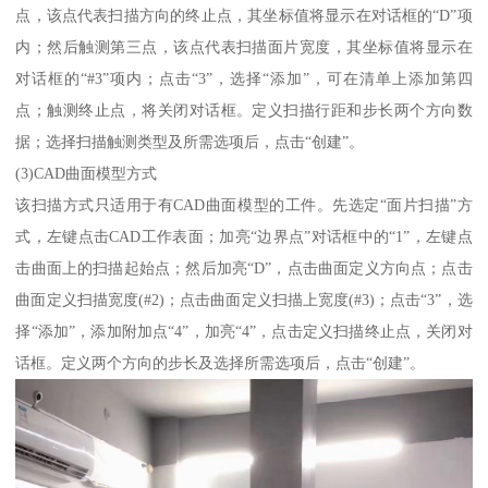
点，该点代表扫描方向的终止点，其坐标值将显示在对话框的“D”项
内；然后触测第三点，该点代表扫描面片宽度，其坐标值将显示在
对话框的“#3”项内；点击“3”，选择“添加”，可在清单上添加第四
点；触测终止点，将关闭对话框。定义扫描行距和步长两个方向数
据；选择扫描触测类型及所需选项后，点击“创建”。
(3)CAD曲面模型方式
该扫描方式只适用于有CAD曲面模型的工件。先选定“面片扫描”方
式，左键点击CAD工作表面；加亮“边界点”对话框中的“1”，左键点
击曲面上的扫描起始点；然后加亮“D”，点击曲面定义方向点；点击
曲面定义扫描宽度(#2)；点击曲面定义扫描上宽度(#3)；点击“3”，选
择“添加”，添加附加点“4”，加亮“4”，点击定义扫描终止点，关闭对
话框。定义两个方向的步长及选择所需选项后，点击“创建”。