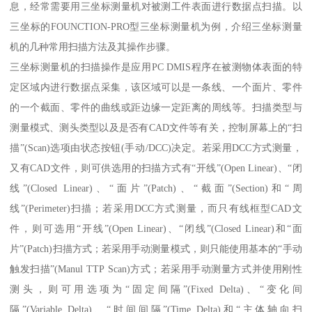
息，经常需要用三坐标测量机对被测工件表面进行数据点扫描。以
三坐标的FOUNCTION-PRO型三坐标测量机为例，介绍三坐标测量
机的几种常用扫描方法及其操作步骤。
三坐标测量机的扫描操作是应用PC DMIS程序在被测物体表面的特
定区域内进行数据点采集，该区域可以是一条线、一个面片、零件
的一个截面、零件的曲线或距边缘一定距离的周线等。扫描类型与
测量模式、测头类型以及是否有CAD文件等有关，控制屏幕上的“扫
描”(Scan)选项由状态按钮(手动/DCC)决定。若采用DCC方式测量，
又有CAD文件，则可供选用的扫描方式有“开线”(Open Linear)、“闭
线”(Closed Linear)、“面片”(Patch)、“截面”(Section)和“周
线”(Perimeter)扫描；若采用DCC方式测量，而只有线框型CAD文
件，则可选用“开线”(Open Linear)、“闭线”(Closed Linear)和“面
片”(Patch)扫描方式；若采用手动测量模式，则只能使用基本的“手动
触发扫描”(Manul TTP Scan)方式；若采用手动测量方式并使用刚性
测头，则可用选项为“固定间隔”(Fixed Delta)、“变化间
隔”(Variable Delta)、“时间间隔”(Time Delta)和“主体轴向扫