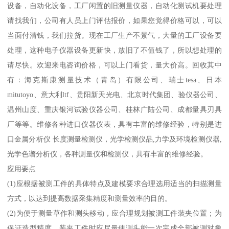
设备，自动化设备，工厂闲置的旧测量仪器，自动化测试机要处理
请找我们，公司有人员上门评估报价，如果您觉得价格可以，可以
当面付清钱，我们拉货。现在工厂生产不景气，大量的工厂设备要
处理，这种电子仪器设备更新快，放旧了不值钱了，所以想处理的
请尽快。欢迎来电咨询价格，可以上门看货，量大价高。回收其中
有：海克斯康测量技术（青岛）有限公司、瑞士tesa、日本
mitutoyo、意大利ltf、贵阳新天光电、北京时代集团、验仪器公司、
温州山度、重庆银河试验仪器公司、桂林广陆公司、成都量具刃具
厂等等。维修各种进口仪器仪表，具有丰富的维修经验，特别是进
口金属分析仪 长度测量检测仪，光学检测仪品,力学及环境检测仪器,
光学色谱分析仪，各种测量仪和检测仪，具有丰富的维修经验。
应用要点
(1)应根据被测工件的具体特点及建模要求合理选用适当的扫描测量
方式，以达到提高数据采集精度和测量效率的目的。
(2)为便于测量草作和测头移动，应合理规划被测工件装夹位置；为
保证造型精度，装夹工件时应尽量使测头能一次完成全部被测对象