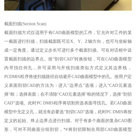
截面扫描(Section Scan)
截面扫描方式仅适用于有CAD曲面模型的工件，它允许对工件的某
一截面进行扫描，扫描截面既可沿X、Y、Z轴方向，也可与坐标轴
成一定角度。通过定义步长可进行多个截面扫描。可在对话框中设
置截面扫描的边界点。按“剖切CAD”转换按钮，可在CAD曲面模型
内寻找任何孔，并可采用与开线扫描类似方式定义其边界线，
PCDMIS程序将使扫描路径自动避开CAD曲面模型中的孔。按用户定
义表面剖切CAD的方法为：进入“边界点”选项；进入“CAD元素选
择”框；选择表面；在不清除“CAD元素选择”框的情况下，选择“剖切
CAD”选项。此时PC DMIS程序将切割所选表面寻找孔。若CAD曲面
模型中无定义孔，就没有必要选“剖切CAD”选项，此时PC DMIS将按
定义的起始、终止边界点进行扫描。对于有多个曲面的复杂CAD图
形，可对不同曲面分组剖切，*#将剖切限制在局部CAD曲面模型