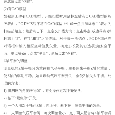
完成后点击“创建”。
(2)有CAD模型
如被测工件有CAD模型，开始扫描时用鼠标左键点击CAD模型的相
应表面，PC DMIS程序将在CAD模型上生成一点并加标志“1”表示为
扫描起始点；然后点击下一点定义扫描方向；点击终点(或边界点)并
标志为“2”。在“1”和“2”之间连线。对于每一所选点，PC DMIS已在
对话框中输入相应坐标值及矢量。确定步长及其它选项(如安全平
面、单点等)后，点击“测量”，然后点击“创建”。
Z轴平衡的调整
测量机的Z轴平衡分为重锤和气动平衡，主要用来平衡Z轴的重量，
使Z轴的驱动平稳。如果误动气压平衡开关，会使Z轴失去平衡。处
理的方法：
1) 将测座的角度转到90°，避免操作过程中碰测头。
2) 按下“紧急停”开关。
3) 一个人用双手托住Z轴，向上推、向下拉，感觉平衡的效果。
4) 一人调整气压平衡阀，每次调整量小一点，两人配合将Z轴平衡调