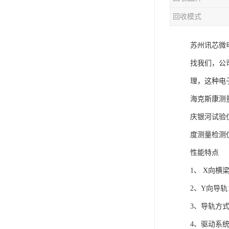
回收模式
苏州讯芯微
找我们，公
理，这种电
海克斯康测量
庆银河试验
度测量检测
性能特点
1、 X向
2、Y向导
3、导轨方
4、驱动系