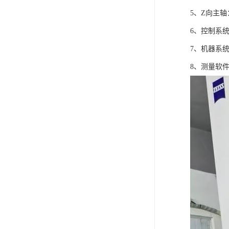
5、Z向主
6、控制系
7、机器系
8、测量软