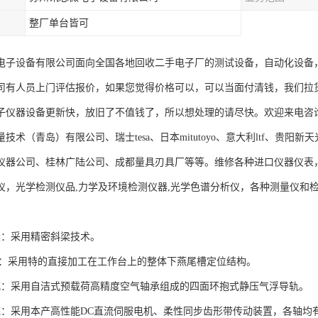
整厂单台皆可
电子设备有限公司面向全国各地回收二手电子厂的测试设备，自动化设备
司有人员上门评估报价，如果您觉得价格可以，可以当面付清钱，我们拉
子仪器设备更新快，放旧了不值钱了，所以想处理的请尽快。欢迎来电咨
技术（青岛）有限公司、瑞士tesa、日本mitutoyo、意大利ltf、贵
仪器公司、桂林广陆公司、成都量具刃具厂等等。维修各种进口仪器仪表
仪，光学检测仪品,力学及环境检测仪器,光学色谱分析仪，各种测量仪和
横梁：采用精密斜梁技术。
轨：采用特的直接加工在工作台上的整体下燕尾槽定位结构。
式：采用自洁式预载荷高精度空气轴承组成的四面环抱式静压气浮导轨。
统：采用本产高性能DC直流伺服电机、柔性同步齿形带传动装置，各轴均