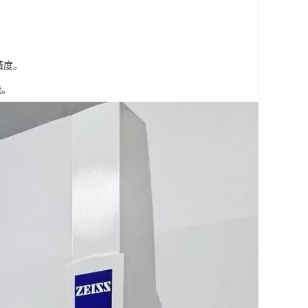
精度。
能。