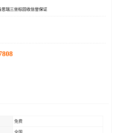
备思瑞三坐标回收信誉保证
7808
免费
全国