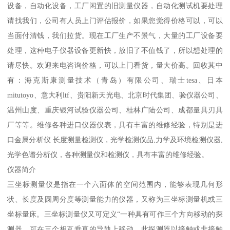
设备，自动化设备，工厂闲置的旧测量仪器，自动化测试机要处理
请找我们，公司有人员上门评估报价，如果您觉得价格可以，可以
当面付清钱，我们拉货。现在工厂生产不景气，大量的工厂设备要
处理，这种电子仪器设备更新快，放旧了不值钱了，所以想处理的
请尽快。欢迎来电咨询价格，可以上门看货，量大价高。回收其中
有：海克斯康测量技术（青岛）有限公司、瑞士tesa、日本
mitutoyo、意大利ltf、贵阳新天光电、北京时代集团、验仪器公司、
温州山度、重庆银河试验仪器公司、桂林广陆公司、成都量具刃具
厂等等。维修各种进口仪器仪表，具有丰富的维修经验，特别是进
口金属分析仪 长度测量检测仪，光学检测仪品,力学及环境检测仪器,
光学色谱分析仪，各种测量仪和检测仪，具有丰富的维修经验。
仪器简介
三坐标测量仪是指在一个六面体的空间范围内，能够表现几何形
状、长度及圆周分度等测量能力的仪器，又称为三坐标测量机或三
坐标量床。三坐标测量仪又可定义“一种具有可作三个方向移动的探
测器，可在三个相互垂直的导轨上移动，此探测器以接触或非接触