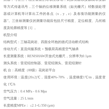
等方式传递讯号，三个轴的位移测量系统（如光栅尺）经数据处理
器或计算机等计算出工件的各点（x，y，z）及各项功能测量的仪
器”。三坐标测量仪的测量功能应包括尺寸精度、定位精度、几何精
度及轮廓精度等 [1] 。
机型介绍
结构型式：三轴花岗岩、四面全环抱的德式活动桥式结构
传动方式：直流伺服系统 + 预载荷高精度空气轴承
长度测量系统：RENISHAW开放式光栅尺，分辨率为0.1μm
测头系统：雷尼绍控制器、雷尼绍测头、雷尼绍测针
机 台：高精度（00级）花岗岩平台
使用环境：温度(20±2)℃，湿度40%-70% ，温度梯度1℃/m，温度变
化 1℃/h
空气压力：0.4 MPa - 0.6 Mpa
空气流量：25 L/min
长度精度MPEe： ≤2.1+L/350 (μm)