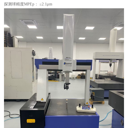
探测球精度MPEp： ≤2.1μm