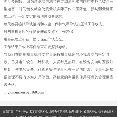
周期要缩短。因为过滤器的滤芯在过滤油和水的同时本身也被油污
染堵塞，时间稍长就会使测量机实际工作气压降低，影响测量机正
常工作。一定要定期清洗过滤器滤芯。
每天都要擦拭导轨油污和灰尘，保持气浮导轨的正常工作状态。
对测量机导轨的保护要养成良好的工作习惯
用布或胶皮垫在下面，保证导轨安全。
工作结束后或上零件结束后要擦拭导轨。
当我们在使用测量机时要尽量保持测量机房的环境温度与检定时一
致。另外电气设备、计算机、人员都是热源。在设备安装时要做好
规划，使电气设备、计算机等与测量机有一定的距离。测量机房加
强管理不要有多余人员停留。高精度的测量机使用环境的管理更应
该严格。
m.yiqihuishou.b2b168.com
主营产品：X-Ray回收 蓝牙测试仪回收 频谱分析仪回收 贴片机回收 色谱仪回收 信号发生器回