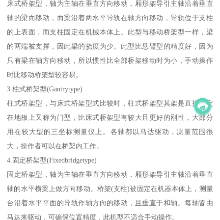
床式桥架型，轴为主轴在垂直方向移动，厢形架导引主轴沿着垂直
轴的梁而移动，而梁沿着两水平导轨在轴方向移动，导轨位于支柱
的上表面，而支柱固定在机械本体上。此型与移动桥架型一样，梁
的两端被支撑，因此梁的挠度为少。此型比悬臂型的精度好，因为
只有梁在轴方向移动，所以惯性比全部桥架移动时为小，手动操作
时比移动桥架型较容易。
3.柱式桥架型(Gantrytype)
柱式桥架型，与床式桥架型式比较时，柱式桥架型其架是直接固定
在地板上又称为门型，比床式桥架型有较大且更好的刚性，大部分
用在较大型的三坐标测量仪上。各轴都以马达驱动，测量范围很
大，操作者可以在桥架内工作。
4.固定桥架型(Fixedbridgetype)
固定桥架型，轴为主轴在垂直方向移动，厢形架导引主轴沿着垂直
轴的水平横梁上做方向移动。桥架(支柱)被固定在机器本体上，测量
台沿着水平平面的导轨作轴方向的移动，且垂直于和轴。每轴皆由
马达来驱动，可确保位置精度，此机型不适合手动操作。