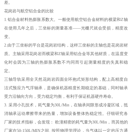
差。
花岗岩与航空铝合金的比较
1.铝合金材料热膨胀系数大。一般使用航空铝合金材料的横梁和Z轴
在使用几年之后，三坐标的测量基准——光栅尺就会受损，精度改
变。
2.由于三坐标的平台是花岗岩结构，这样三坐标的主轴也是花岗岩材
质。主轴采用花岗岩而横梁和Z轴采用铝合金等其他材质，在温度变
化时会因为三轴的热膨胀系数不均同而引起测量精度的失真和稳
定。
三轴导轨采用全天然花岗岩四面全环抱式矩形结构，配上高精度自
洁式预应力气浮轴承，是确保机器精度长期稳定的基础，同时轴承
受力沿轴向方向，受力稳定均衡，有利于保证机器硬件寿命。
3. 采用小孔技术，耗气量为30L/Min，在轴承间隙形成冷凝区域，抵
消轴承运动摩擦带来的热量，增加设备整体热稳定性。仔细研究各
厂家的技术指标，会发现： 欧潼精密的耗气量为30L/Min，而其他的
厂家在50-150L/MIN之间. 按照物理学理论，当气体以一定的压力通