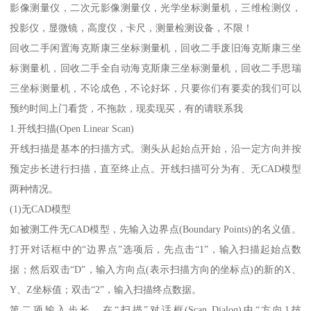
影像测量仪，二次元影像测量仪，光学坐标测量机，三维检测仪，
投影仪，显微镜，高度仪，卡尺，测量检测设备，不限！
回收二手闲置海克斯康三坐标测量机，回收二手废旧海克斯康三坐
标测量机，回收二手全自动海克斯康三坐标测量机，回收二手思瑞
三坐标测量机，不论成色，不论好坏，只要你们有要卖的我们可以
预约时间上门看货，不拖款，现卖现买，有的请联系我
1.开线扫描(Open Linear Scan)
开线扫描是基本的扫描方式。测头从起始点开始，沿一定方向并按
预定步长进行扫描，直至终止点。开线扫描可分为有、无CAD模型
两种情况。
(1)无CAD模型
如被测工件无CAD模型，先输入边界点(Boundary Points)的名义值。
打开对话框中的“边界点”选项后，先点击“1”，输入扫描起始点数
据；然后双击“D”，输入方向点(表示扫描方向的坐标点)的新的X、
Y、Z坐标值；双击“2”，输入扫描终点数据。
第二项输入步长。在“扫描”对话框(Scan Dialog)中“方向1技