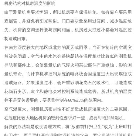
机房结构对机房温度的影响
由于测量机房要求恒温，所以机房要有保温措施。如有窗户要采用
双层窗，并避免有阳光照射。门口要尽量采用过渡间，减少温度散
失。机房的空调选择要与房间相当，机房过大或过小都会对温度控
制造成困难。
在南方湿度较大的地区或北方的夏天或雨季，当正在制冷的空调突
然被关闭后，空气中的水汽会很快凝结在温度相对比较低的测量机
导轨和部件上，会使测量机的气浮块和某些部件严重锈蚀，影响测
量机寿命。而计算机和控制系统的电路板会因湿度过大出现腐蚀或
造成短路。如果湿度过小，会严重影响花岗石的吸水性，可能造成
花岗石变形。灰尘和静电会对控制系统造成危害。所以机房的湿度
并不是无关紧要的，要尽量控制在60%±5%的范围内。
空气湿度大、测量机房密封性不好是造成机房湿度大的主要原因。
在湿度比较大地区机房的密封性要求好一些，必要时增加除湿机。
解决的办法就是改变管理方式，将“放假前打扫卫生”改为“上班时打
扫卫生”，而且要打开空调和除湿机清除水份。要定期清洁计算机和