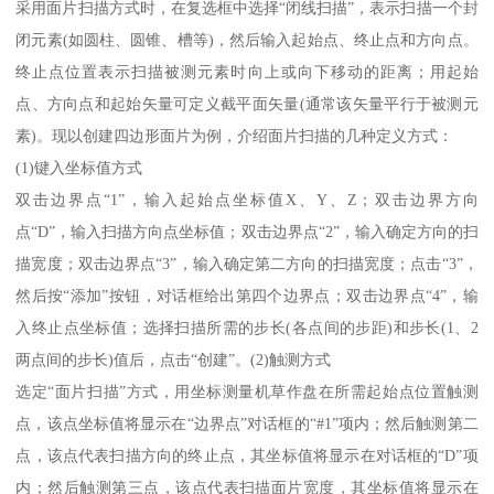
采用面片扫描方式时，在复选框中选择“闭线扫描”，表示扫描一个封
闭元素(如圆柱、圆锥、槽等)，然后输入起始点、终止点和方向点。
终止点位置表示扫描被测元素时向上或向下移动的距离；用起始
点、方向点和起始矢量可定义截平面矢量(通常该矢量平行于被测元
素)。现以创建四边形面片为例，介绍面片扫描的几种定义方式：
(1)键入坐标值方式
双击边界点“1”，输入起始点坐标值X、Y、Z；双击边界方向
点“D”，输入扫描方向点坐标值；双击边界点“2”，输入确定方向的扫
描宽度；双击边界点“3”，输入确定第二方向的扫描宽度；点击“3”，
然后按“添加”按钮，对话框给出第四个边界点；双击边界点“4”，输
入终止点坐标值；选择扫描所需的步长(各点间的步距)和步长(1、2
两点间的步长)值后，点击“创建”。(2)触测方式
选定“面片扫描”方式，用坐标测量机草作盘在所需起始点位置触测
点，该点坐标值将显示在“边界点”对话框的“#1”项内；然后触测第二
点，该点代表扫描方向的终止点，其坐标值将显示在对话框的“D”项
内；然后触测第三点，该点代表扫描面片宽度，其坐标值将显示在