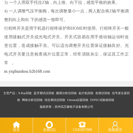
3) 一个人用双手托住Z轴，向上推、向下拉，感觉平衡的效果。
4) 一人调整气压平衡阀，每次调整量小一点，两人配合将Z轴平衡调
整到向上和向 下的感觉一致即可。
行程终开关是用于机器行程终保护和HOME时使用。行程终开关一般
使用接触式开关或光电式开关。开关式容易在用手推动轴运动时改
变位置，造成接触不良。可以适当调整开关位置保证接触良好。光
电式开关要注意检查插片位置正常，经常清除灰尘，保证其工作正
常 。
m.yiqihuishou.b2b168.com
主营产品：X-Ray回收 蓝牙测试仪回收 频谱分析仪回收 贴片机回收 色谱仪回收 信号发生器回
收 网络分析仪回收 综合测试仪回收 Chroma仪器回收 ESPEC试验箱回收
版权所有：苏州讯芯微电子设备有限公司
首页
在线QQ
13182897808
在线留言