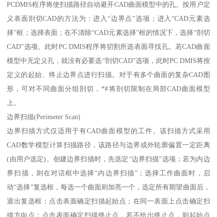
PCDMIS程序将使扫描路径自动避开CAD曲面模型中的孔。按用户定
义表面剖切CAD的方法为：进入“边界点”选项；进入“CAD元素选
择”框；选择表面；在不清除“CAD元素选择”框的情况下，选择“剖切
CAD”选项。此时PC DMIS程序将切割所选表面寻找孔。若CAD曲面
模型中无定义孔，就没有必要选“剖切CAD”选项，此时PC DMIS将按
定义的起始、终止边界点进行扫描。对于有多个曲面的复杂CAD图
形，可对不同曲面分组剖切，*#将剖切限制在局部CAD曲面模型
上。
边界扫描(Perimeter Scan)
边界扫描方式仅适用于有CAD曲面模型的工件。该扫描方式采用
CAD数学模型计算扫描路径，该路径与边界或外轮廓偏置一定距离
(由用户选定)。创建边界扫描时，先选定“边界扫描”选项；若为内边
界扫描，则在对话框中选择“内边界扫描”；选择工作曲面时，启
动“选择”复选框，每选一个曲面则加亮一个，选定所有期望曲面后，
退出复选框；点击表面确定扫描起始点；在同一表面上点击确定扫
描方向点；点击表面确定扫描终止点，若不给出终止点，则起始点