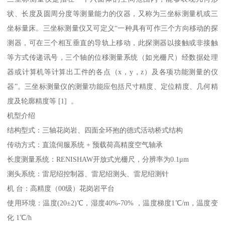
状、长度及圆周分度等测量能力的仪器，又称为三坐标测量机或三
坐标量床。三坐标测量仪又可定义“一种具有可作三个方向移动的探
测器，可在三个相互垂直的导轨上移动，此探测器以接触或非接触
等方式传递讯号，三个轴的位移测量系统（如光栅尺）经数据处理
器或计算机等计算出工件的各点（x，y，z）及各项功能测量的仪
器”。三坐标测量仪的测量功能应包括尺寸精度、定位精度、几何精
度及轮廓精度等 [1] 。
机型介绍
结构型式：三轴花岗岩、四面全环抱的德式活动桥式结构
传动方式：直流伺服系统 + 预载荷高精度空气轴承
长度测量系统：RENISHAW开放式光栅尺，分辨率为0.1μm
测头系统：雷尼绍控制器、雷尼绍测头、雷尼绍测针
机 台：高精度（00级）花岗岩平台
使用环境：温度(20±2)℃，湿度40%-70% ，温度梯度1℃/m，温度变
化 1℃/h