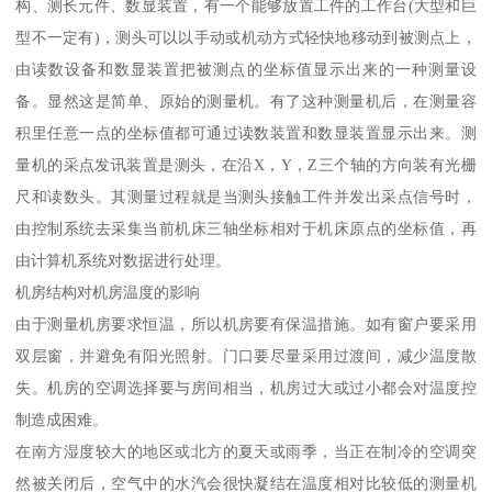
构、测长元件、数显装置，有一个能够放置工件的工作台(大型和巨
型不一定有)，测头可以以手动或机动方式轻快地移动到被测点上，
由读数设备和数显装置把被测点的坐标值显示出来的一种测量设
备。显然这是简单、原始的测量机。有了这种测量机后，在测量容
积里任意一点的坐标值都可通过读数装置和数显装置显示出来。测
量机的采点发讯装置是测头，在沿X，Y，Z三个轴的方向装有光栅
尺和读数头。其测量过程就是当测头接触工件并发出采点信号时，
由控制系统去采集当前机床三轴坐标相对于机床原点的坐标值，再
由计算机系统对数据进行处理。
机房结构对机房温度的影响
由于测量机房要求恒温，所以机房要有保温措施。如有窗户要采用
双层窗，并避免有阳光照射。门口要尽量采用过渡间，减少温度散
失。机房的空调选择要与房间相当，机房过大或过小都会对温度控
制造成困难。
在南方湿度较大的地区或北方的夏天或雨季，当正在制冷的空调突
然被关闭后，空气中的水汽会很快凝结在温度相对比较低的测量机