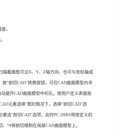
精度。
能。