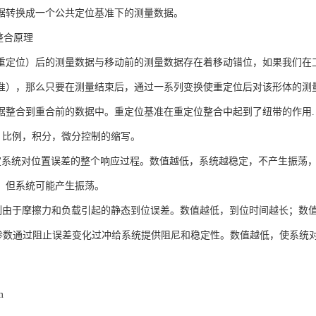
表面确定扫描终止点，若不给出终止点，则起始点即为终止点；在“扫描构造”
“计算边界”选项，计算扫描边界；确认偏差值正确后，按“产生测点”按钮，P