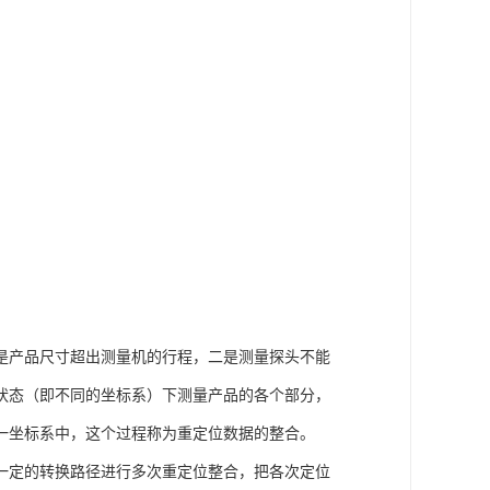
扫描截面既可沿X、Y、Z轴方向，也可与坐标轴成
“剖切CAD”转换按钮，可在CAD曲面模型内寻
自动避开CAD曲面模型中的孔。按用户定义表面剖
CAD元素选择”框的情况下，选择“剖切CAD”选
选“剖切CAD”选项，此时PC DMIS将按定义的
，*#将剖切限制在局部CAD曲面模型上。
描路径，该路径与边界或外轮廓偏置一定距离(由
中选择“内边界扫描”；选择工作曲面时，启动“选
面确定扫描起始点；在同一表面上点击确定扫描方