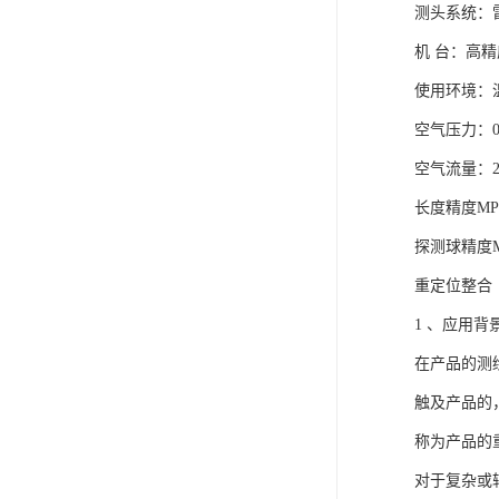
截面扫描(Sect
截面扫描方
一定角度。
找任何孔，
切CAD的方
项。此时PC
起始、终止
边界扫描(Perim
边界扫描方
用户选定)
择”复选框