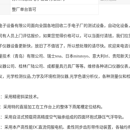
整厂单台皆可
电子设备有限公司面向全国各地回收二手电子厂的测试设备，自动化设备
司有人员上门评估报价，如果您觉得价格可以，可以当面付清钱，我们拉
子仪器设备更新快，放旧了不值钱了，所以想处理的请尽快。欢迎来电咨
技术（青岛）有限公司、瑞士tesa、日本mitutoyo、意大利ltf、贵
仪器公司、桂林广陆公司、成都量具刃具厂等等。维修各种进口仪器仪表
仪，光学检测仪品,力学及环境检测仪器,光学色谱分析仪，各种测量仪和
横梁：采用精密斜梁技术。
轨：采用特的直接加工在工作台上的整体下燕尾槽定位结构。
式：采用自洁式预载荷高精度空气轴承组成的四面环抱式静压气浮导轨。
统：采用本产高性能DC直流伺服电机、柔性同步齿形带传动装置，各轴均