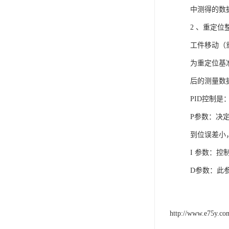
向点；点击
等)；选择
“创建”。