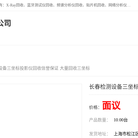
苏州讯芯微电子设备有限公司是一家做资源回收类企业，主要回收类目有：X-Ray回收、蓝牙测试仪回收、频谱分析仪回收、贴片机回收、网络分析仪回收、信号发生器回收等，从企业单位的需求出发，试通过本网络平台的建立有效整合物资市场，使可再生资源获得合理的流通和科学的再利用。
公司
视频
公司介绍
公司动态
客
测设备三坐标投影仪回收信誉保证 大量回收三坐标
长春检测设备三坐标
面议
价格：
产品数量：
10.00台
发货地址：
上海市松江