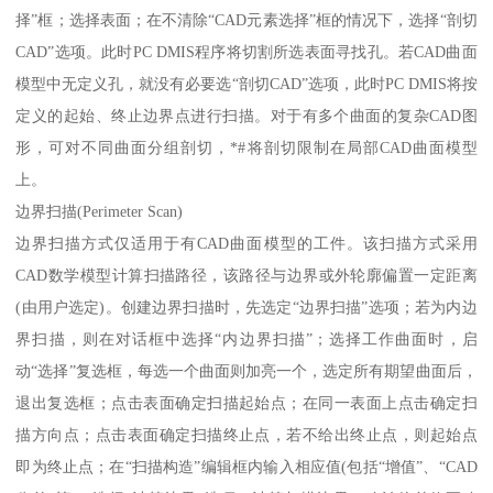
择”框；选择表面；在不清除“CAD元素选择”框的情况下，选择“剖切
CAD”选项。此时PC DMIS程序将切割所选表面寻找孔。若CAD曲面
模型中无定义孔，就没有必要选“剖切CAD”选项，此时PC DMIS将按
定义的起始、终止边界点进行扫描。对于有多个曲面的复杂CAD图
形，可对不同曲面分组剖切，*#将剖切限制在局部CAD曲面模型
上。
边界扫描(Perimeter Scan)
边界扫描方式仅适用于有CAD曲面模型的工件。该扫描方式采用
CAD数学模型计算扫描路径，该路径与边界或外轮廓偏置一定距离
(由用户选定)。创建边界扫描时，先选定“边界扫描”选项；若为内边
界扫描，则在对话框中选择“内边界扫描”；选择工作曲面时，启
动“选择”复选框，每选一个曲面则加亮一个，选定所有期望曲面后，
退出复选框；点击表面确定扫描起始点；在同一表面上点击确定扫
描方向点；点击表面确定扫描终止点，若不给出终止点，则起始点
即为终止点；在“扫描构造”编辑框内输入相应值(包括“增值”、“CAD