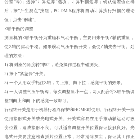
公差”等)；选择“计算边界”选项，计算扫描边界；确认偏差值正确
后，按“产生测点”按钮，PC DMIS程序将自动计算执行扫描的理论
值；点击“创建”。
Z轴平衡的调整
测量机的Z轴平衡分为重锤和气动平衡，主要用来平衡Z轴的重量，
使Z轴的驱动平稳。如果误动气压平衡开关，会使Z轴失去平衡。处
理的方法：
1) 将测座的角度转到90°，避免操作过程中碰测头。
2) 按下“紧急停”开关。
3) 一个人用双手托住Z轴，向上推、向下拉，感觉平衡的效果。
4) 一人调整气压平衡阀，每次调整量小一点，两人配合将Z轴平衡调
整到向上和向 下的感觉一致即可。
行程终开关是用于机器行程终保护和HOME时使用。行程终开关一般
使用接触式开关或光电式开关。开关式容易在用手推动轴运动时改
变位置，造成接触不良。可以适当调整开关位置保证接触良好。光
电式开关要注意检查插片位置正常，经常清除灰尘，保证其工作正