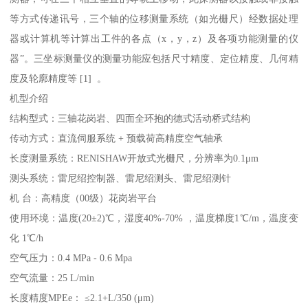
等方式传递讯号，三个轴的位移测量系统（如光栅尺）经数据处理
器或计算机等计算出工件的各点（x，y，z）及各项功能测量的仪
器”。三坐标测量仪的测量功能应包括尺寸精度、定位精度、几何精
度及轮廓精度等 [1] 。
机型介绍
结构型式：三轴花岗岩、四面全环抱的德式活动桥式结构
传动方式：直流伺服系统 + 预载荷高精度空气轴承
长度测量系统：RENISHAW开放式光栅尺，分辨率为0.1μm
测头系统：雷尼绍控制器、雷尼绍测头、雷尼绍测针
机 台：高精度（00级）花岗岩平台
使用环境：温度(20±2)℃，湿度40%-70% ，温度梯度1℃/m，温度变
化 1℃/h
空气压力：0.4 MPa - 0.6 Mpa
空气流量：25 L/min
长度精度MPEe： ≤2.1+L/350 (μm)