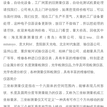
设备，自动化设备，工厂闲置的旧测量仪器，自动化测试机要处理
请找我们，公司有人员上门评估报价，如果您觉得价格可以，可以
当面付清钱，我们拉货。现在工厂生产不景气，大量的工厂设备要
处理，这种电子仪器设备更新快，放旧了不值钱了，所以想处理的
请尽快。欢迎来电咨询价格，可以上门看货，量大价高。回收其中
有：海克斯康测量技术（青岛）有限公司、瑞士tesa、日本
mitutoyo、意大利ltf、贵阳新天光电、北京时代集团、验仪器公司、
温州山度、重庆银河试验仪器公司、桂林广陆公司、成都量具刃具
厂等等。维修各种进口仪器仪表，具有丰富的维修经验，特别是进
口金属分析仪 长度测量检测仪，光学检测仪品,力学及环境检测仪器,
光学色谱分析仪，各种测量仪和检测仪，具有丰富的维修经验。
仪器简介
三坐标测量仪是指在一个六面体的空间范围内，能够表现几何形
状、长度及圆周分度等测量能力的仪器，又称为三坐标测量机或三
坐标量床。三坐标测量仪又可定义“一种具有可作三个方向移动的探
测器，可在三个相互垂直的导轨上移动，此探测器以接触或非接触