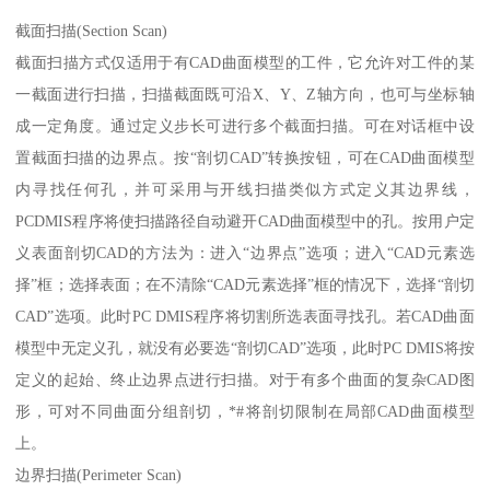
截面扫描(Section Scan)
截面扫描方式仅适用于有CAD曲面模型的工件，它允许对工件的某
一截面进行扫描，扫描截面既可沿X、Y、Z轴方向，也可与坐标轴
成一定角度。通过定义步长可进行多个截面扫描。可在对话框中设
置截面扫描的边界点。按“剖切CAD”转换按钮，可在CAD曲面模型
内寻找任何孔，并可采用与开线扫描类似方式定义其边界线，
PCDMIS程序将使扫描路径自动避开CAD曲面模型中的孔。按用户定
义表面剖切CAD的方法为：进入“边界点”选项；进入“CAD元素选
择”框；选择表面；在不清除“CAD元素选择”框的情况下，选择“剖切
CAD”选项。此时PC DMIS程序将切割所选表面寻找孔。若CAD曲面
模型中无定义孔，就没有必要选“剖切CAD”选项，此时PC DMIS将按
定义的起始、终止边界点进行扫描。对于有多个曲面的复杂CAD图
形，可对不同曲面分组剖切，*#将剖切限制在局部CAD曲面模型
上。
边界扫描(Perimeter Scan)