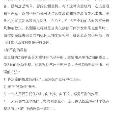
备。显然这是简单、原始的测量机。有了这种测量机后，在测量容
积里任意一点的坐标值都可通过读数装置和数显装置显示出来。测
量机的采点发讯装置是测头，在沿X，Y，Z三个轴的方向装有光栅
尺和读数头。其测量过程就是当测头接触工件并发出采点信号时，
由控制系统去采集当前机床三轴坐标相对于机床原点的坐标值，再
由计算机系统对数据进行处理。
Z轴平衡的调整
测量机的Z轴平衡分为重锤和气动平衡，主要用来平衡Z轴的重量，
使Z轴的驱动平稳。如果误动气压平衡开关，会使Z轴失去平衡。处
理的方法：
1) 将测座的角度转到90°，避免操作过程中碰测头。
2) 按下“紧急停”开关。
3) 一个人用双手托住Z轴，向上推、向下拉，感觉平衡的效果。
4) 一人调整气压平衡阀，每次调整量小一点，两人配合将Z轴平衡调
整到向上和向 下的感觉一致即可。