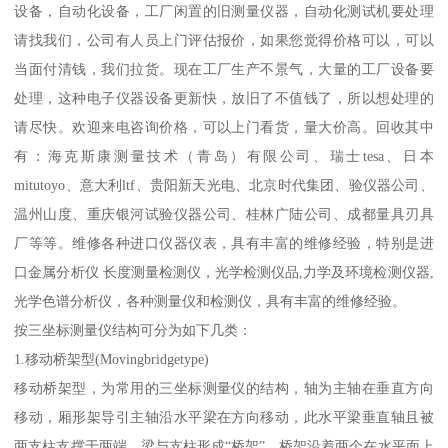
设备，自动化设备，工厂闲置的旧测量仪器，自动化测试机要处理
请找我们，公司有人员上门评估报价，如果您觉得价格可以，可以
当面付清钱，我们拉货。现在工厂生产不景气，大量的工厂设备要
处理，这种电子仪器设备更新快，放旧了不值钱了，所以想处理的
请尽快。欢迎来电咨询价格，可以上门看货，量大价高。回收其中
有：海克斯康测量技术（青岛）有限公司、瑞士tesa、日本
mitutoyo、意大利ltf、贵阳新天光电、北京时代集团、验仪器公司、
温州山度、重庆银河试验仪器公司、桂林广陆公司、成都量具刃具
厂等等。维修各种进口仪器仪表，具有丰富的维修经验，特别是进
口金属分析仪 长度测量检测仪，光学检测仪品,力学及环境检测仪器,
光学色谱分析仪，各种测量仪和检测仪，具有丰富的维修经验。
按三坐标测量仪结构可分为如下几类：
1.移动桥架型(Movingbridgetype)
移动桥架型，为常用的三坐标测量仪的结构，轴为主轴在垂直方向
移动，厢形架导引主轴沿水平梁在方向移动，此水平梁垂直轴且被
两支柱支撑于两端，梁与支柱形成“桥架”，桥架沿着两个在水平面上