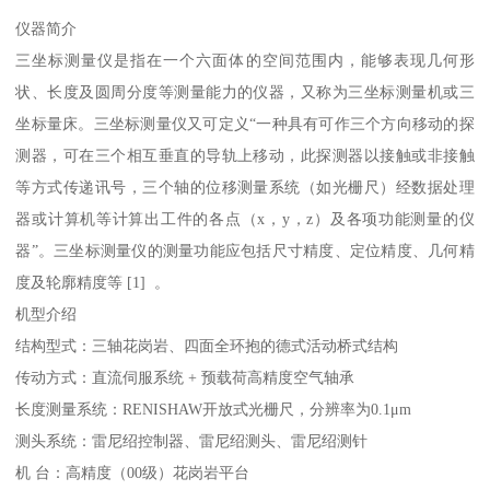
仪器简介
三坐标测量仪是指在一个六面体的空间范围内，能够表现几何形
状、长度及圆周分度等测量能力的仪器，又称为三坐标测量机或三
坐标量床。三坐标测量仪又可定义“一种具有可作三个方向移动的探
测器，可在三个相互垂直的导轨上移动，此探测器以接触或非接触
等方式传递讯号，三个轴的位移测量系统（如光栅尺）经数据处理
器或计算机等计算出工件的各点（x，y，z）及各项功能测量的仪
器”。三坐标测量仪的测量功能应包括尺寸精度、定位精度、几何精
度及轮廓精度等 [1] 。
机型介绍
结构型式：三轴花岗岩、四面全环抱的德式活动桥式结构
传动方式：直流伺服系统 + 预载荷高精度空气轴承
长度测量系统：RENISHAW开放式光栅尺，分辨率为0.1μm
测头系统：雷尼绍控制器、雷尼绍测头、雷尼绍测针
机 台：高精度（00级）花岗岩平台