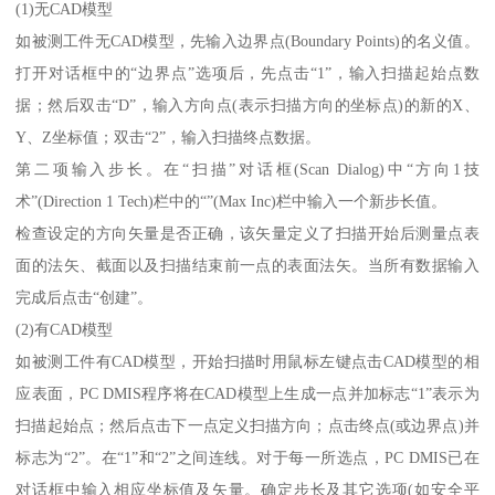
(1)无CAD模型
如被测工件无CAD模型，先输入边界点(Boundary Points)的名义值。
打开对话框中的“边界点”选项后，先点击“1”，输入扫描起始点数
据；然后双击“D”，输入方向点(表示扫描方向的坐标点)的新的X、
Y、Z坐标值；双击“2”，输入扫描终点数据。
第二项输入步长。在“扫描”对话框(Scan Dialog)中“方向1技
术”(Direction 1 Tech)栏中的“”(Max Inc)栏中输入一个新步长值。
检查设定的方向矢量是否正确，该矢量定义了扫描开始后测量点表
面的法矢、截面以及扫描结束前一点的表面法矢。当所有数据输入
完成后点击“创建”。
(2)有CAD模型
如被测工件有CAD模型，开始扫描时用鼠标左键点击CAD模型的相
应表面，PC DMIS程序将在CAD模型上生成一点并加标志“1”表示为
扫描起始点；然后点击下一点定义扫描方向；点击终点(或边界点)并
标志为“2”。在“1”和“2”之间连线。对于每一所选点，PC DMIS已在
对话框中输入相应坐标值及矢量。确定步长及其它选项(如安全平