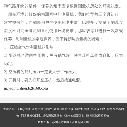
和气路系统的部件，保养的频率应该根据测量机所处的环境决定。
一般在环境比较好的精测间中的测量机，我们推荐每三个月进行一
次常规保养，而如果用户的使用环境中灰尘比较多，测量间的温度
湿度不能完全满足测量机使用环境要求，那应该每月进行一次常规
保养，对测量机的常规保养，应了解影响测量机的因素：
1．压缩空气对测量机的影响
1).要选择合适的空压机，另有储气罐，使空压机工作寿命长，压力
稳定。
2).空压机的启动压力一定要大于工作压力。
3).开机时，要先打开空压机，然后接通电源。
m.yiqihuishou.b2b168.com
主营产品：X-Ray回收 蓝牙测试仪回收 频谱分析仪回收 贴片机回收 色谱仪回收 信号发生器回
收 网络分析仪回收 综合测试仪回收 Chroma仪器回收 ESPEC试验箱回收
版权所有：苏州讯芯微电子设备有限公司