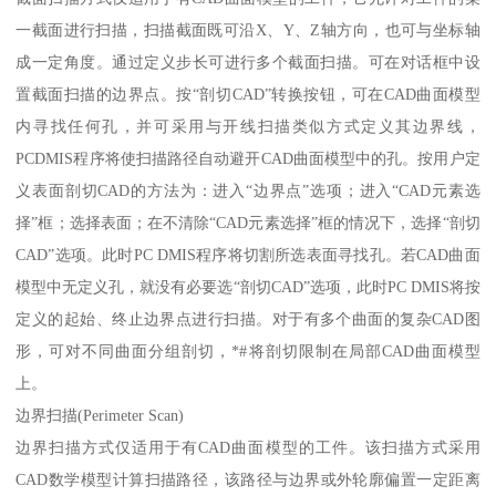
一截面进行扫描，扫描截面既可沿X、Y、Z轴方向，也可与坐标轴
成一定角度。通过定义步长可进行多个截面扫描。可在对话框中设
置截面扫描的边界点。按“剖切CAD”转换按钮，可在CAD曲面模型
内寻找任何孔，并可采用与开线扫描类似方式定义其边界线，
PCDMIS程序将使扫描路径自动避开CAD曲面模型中的孔。按用户定
义表面剖切CAD的方法为：进入“边界点”选项；进入“CAD元素选
择”框；选择表面；在不清除“CAD元素选择”框的情况下，选择“剖切
CAD”选项。此时PC DMIS程序将切割所选表面寻找孔。若CAD曲面
模型中无定义孔，就没有必要选“剖切CAD”选项，此时PC DMIS将按
定义的起始、终止边界点进行扫描。对于有多个曲面的复杂CAD图
形，可对不同曲面分组剖切，*#将剖切限制在局部CAD曲面模型
上。
边界扫描(Perimeter Scan)
边界扫描方式仅适用于有CAD曲面模型的工件。该扫描方式采用
CAD数学模型计算扫描路径，该路径与边界或外轮廓偏置一定距离