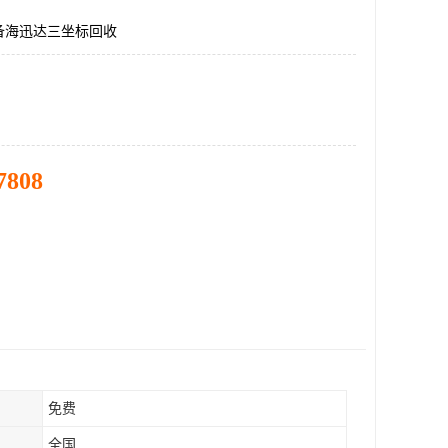
备海迅达三坐标回收
7808
免费
全国