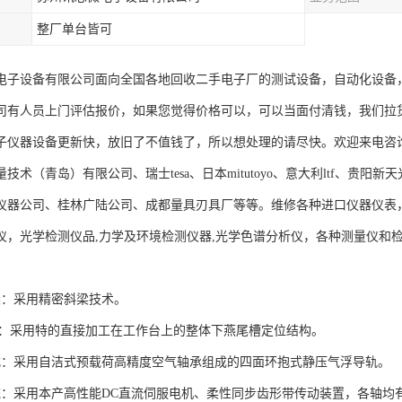
整厂单台皆可
电子设备有限公司面向全国各地回收二手电子厂的测试设备，自动化设备
司有人员上门评估报价，如果您觉得价格可以，可以当面付清钱，我们拉
子仪器设备更新快，放旧了不值钱了，所以想处理的请尽快。欢迎来电咨
技术（青岛）有限公司、瑞士tesa、日本mitutoyo、意大利ltf、贵
仪器公司、桂林广陆公司、成都量具刃具厂等等。维修各种进口仪器仪表
仪，光学检测仪品,力学及环境检测仪器,光学色谱分析仪，各种测量仪和
横梁：采用精密斜梁技术。
轨：采用特的直接加工在工作台上的整体下燕尾槽定位结构。
式：采用自洁式预载荷高精度空气轴承组成的四面环抱式静压气浮导轨。
统：采用本产高性能DC直流伺服电机、柔性同步齿形带传动装置，各轴均