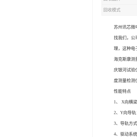
回收模式
苏州讯芯微
找我们，公
理，这种电
海克斯康测量
庆银河试验
度测量检测
性能特点
1、 X向
2、Y向导
3、导轨方
4、驱动系