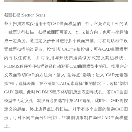
截面扫描(Section Scan)
截面扫描方式仅适用于有CAD曲面模型的工件，它允许对工件的某
一截面进行扫描，扫描截面既可沿X、Y、Z轴方向，也可与坐标轴
成一定角度。通过定义步长可进行多个截面扫描。可在对话框中设
置截面扫描的边界点。按“剖切CAD”转换按钮，可在CAD曲面模型
内寻找任何孔，并可采用与开线扫描类似方式定义其边界线，
PCDMIS程序将使扫描路径自动避开CAD曲面模型中的孔。按用户定
义表面剖切CAD的方法为：进入“边界点”选项；进入“CAD元素选
择”框；选择表面；在不清除“CAD元素选择”框的情况下，选择“剖切
CAD”选项。此时PC DMIS程序将切割所选表面寻找孔。若CAD曲面
模型中无定义孔，就没有必要选“剖切CAD”选项，此时PC DMIS将按
定义的起始、终止边界点进行扫描。对于有多个曲面的复杂CAD图
形，可对不同曲面分组剖切，*#将剖切限制在局部CAD曲面模型
上。