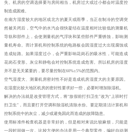
失。机房的空调选择要与房间相当，机房过大或过小都会对温度控
制造成困难。
在南方湿度较大的地区或北方的夏天或雨季，当正在制冷的空调突
然被关闭后，空气中的水汽会很快凝结在温度相对比较低的测量机
导轨和部件上，会使测量机的气浮块和某些部件严重锈蚀，影响测
量机寿命。而计算机和控制系统的电路板会因湿度过大出现腐蚀或
造成短路。如果湿度过小，会严重影响花岗石的吸水性，可能造成
花岗石变形。灰尘和静电会对控制系统造成危害。所以机房的湿度
并不是无关紧要的，要尽量控制在60%±5%的范围内。
空气湿度大、测量机房密封性不好是造成机房湿度大的主要原因。
在湿度比较大地区机房的密封性要求好一些，必要时增加除湿机。
解决的办法就是改变管理方式，将“放假前打扫卫生”改为“上班时打
扫卫生”，而且要打开空调和除湿机清除水份。要定期清洁计算机和
控制系统中的灰尘，减少或避免因此而造成的故障隐患。
使用标准件检查机器是非常好的，但是相对来说比较麻烦，只能是
一段时间做一次。比较方便的办法是用一个典型零件，编好自动测