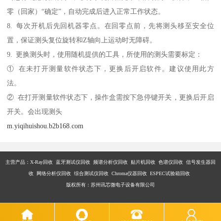
零（回家）“确定”，自动完成后进入正常工作状态。
8. 每次开机后先回机器零点。在回零点前，先将测头移至安全位
置，保证测头复位旋转和Z轴向上运动时无障碍。
9. 更换测头时，使用随机提供的工具，所使用的测头需要标定：
① 在未打开测量软件状态下，更换后开启软件。建议使用此方
法。
② 在打开测量软件状态下，操作盒需按下急停键开关，更换后开启
开关。会出现测头
m.yiqihuishou.b2b168.com
主营产品：X-Ray回收 蓝牙测试仪回收 频谱分析仪回收 贴片机回收 色谱仪回收 信号发生器回
收 网络分析仪回收 综合测试仪回收 Chroma仪器回收 ESPEC试验箱回收
版权所有：苏州讯芯微电子设备有限公司