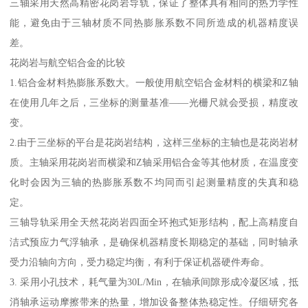
三轴采用天然高精密花岗岩导轨，保证了整体具有相同的热力学性
能，避免由于三轴材质不同热膨胀系数不同所造成的机器精度误
差。
花岗岩与航空铝合金的比较
1.铝合金材料热膨胀系数大。一般使用航空铝合金材料的横梁和Z轴
在使用几年之后，三坐标的测量基准——光栅尺就会受损，精度改
变。
2.由于三坐标的平台是花岗岩结构，这样三坐标的主轴也是花岗岩材
质。主轴采用花岗岩而横梁和Z轴采用铝合金等其他材质，在温度变
化时会因为三轴的热膨胀系数不均同而引起测量精度的失真和稳
定。
三轴导轨采用全天然花岗岩四面全环抱式矩形结构，配上高精度自
洁式预应力气浮轴承，是确保机器精度长期稳定的基础，同时轴承
受力沿轴向方向，受力稳定均衡，有利于保证机器硬件寿命。
3. 采用小孔技术，耗气量为30L/Min，在轴承间隙形成冷凝区域，抵
消轴承运动摩擦带来的热量，增加设备整体热稳定性。仔细研究各