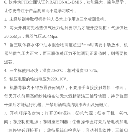
6. 软件为PTB全面认证的RATIONAL-DMIS，功能强大，简单易学，
让你更专注于产品测量而不是学习软件。
1. 未经培训并取得操作的人员禁止使用该三坐标测量机。
2. 每天开机前先检查供气压力达到要求后才能开控制柜：气源供压
≥0.65Mpa，机器气压≥0.4Mpa。
3. 当三联体存水杯中油水混合物高度超过5mm时需要手动放水。机
器的供气压力正常，而三联体处压力不能调到正常值时，则需要换
滤芯。
4. 三坐标使用环境：温度20±2℃，相对湿度40-75%。
5. 稳压电源的输出电压为220±10V。
6. 机器导轨内不得放置任何物品，不要用手直接接触导轨工作面，
每天开机前用高织纱纯棉布沾无水酒精清洁三轴导轨面，待导轨面
干燥后才能运行机器。严禁用酒精清洁喷漆表面及光栅尺。
7. 开机顺序依次为：打开①电源箱；②总气源；③冷干机；④气
阀；⑤控制柜电源；⑥测座控制器；⑦当操作盒灯亮后给电机加电
（急停键必须松开）；⑧待系统自检完毕，启动测量软件，三轴归