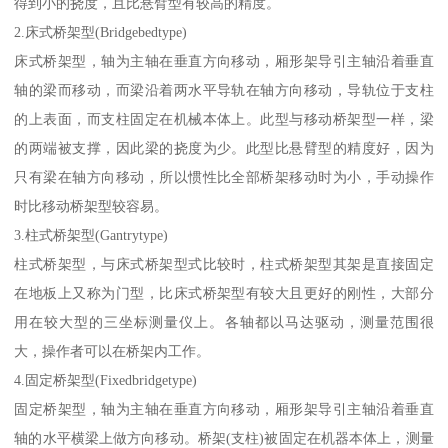
得到小的挠度，且比悬臂型有较高的精度。
2.床式桥架型(Bridgebedtype)
床式桥架型，轴为主轴在垂直方向移动，厢形架导引主轴沿着垂直
轴的梁而移动，而梁沿着两水平导轨在轴方向移动，导轨位于支柱
的上表面，而支柱固定在机械本体上。此型与移动桥架型一样，梁
的两端被支撑，因此梁的挠度为少。此型比悬臂型的精度好，因为
只有梁在轴方向移动，所以惯性比全部桥架移动时为小，手动操作
时比移动桥架型较容易。
3.柱式桥架型(Gantrytype)
柱式桥架型，与床式桥架型式比较时，柱式桥架型其架是直接固定
在地板上又称为门型，比床式桥架型有较大且更好的刚性，大部分
用在较大型的三坐标测量仪上。各轴都以马达驱动，测量范围很
大，操作者可以在桥架内工作。
4.固定桥架型(Fixedbridgetype)
固定桥架型，轴为主轴在垂直方向移动，厢形架导引主轴沿着垂直
轴的水平横梁上做方向移动。桥架(支柱)被固定在机器本体上，测量