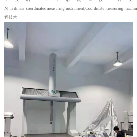
名 Trilinear coordinates measuring instrument;Coordinate meas
程技术