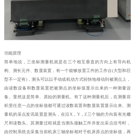
功能原理
简单地说，三坐标测量机就是在三个相互垂直的方向上有导向机
构、测长元件、数显装置，有一个能够放置工件的工作台(大型和巨
型不一定有)，测头可以以手动或机动方式轻快地移动到被测点上，
由读数设备和数显装置把被测点的坐标值显示出来的一种测量设
备。显然这是简单、原始的测量机。有了这种测量机后，在测量容
积里任意一点的坐标值都可通过读数装置和数显装置显示出来。测
量机的采点发讯装置是测头，在沿X，Y，Z三个轴的方向装有光栅
尺和读数头。其测量过程就是当测头接触工件并发出采点信号时，
由控制系统去采集当前机床三轴坐标相对于机床原点的坐标值，再