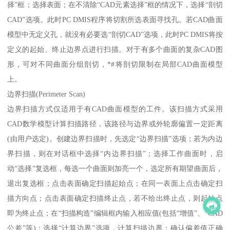
择”框；选择表面；在不清除“CAD元素选择”框的情况下，选择“剖切
CAD”选项。此时PC DMIS程序将切割所选表面寻找孔。若CAD曲面
模型中无定义孔，就没有必要选“剖切CAD”选项，此时PC DMIS将按
定义的起始、终止边界点进行扫描。对于有多个曲面的复杂CAD图
形，可对不同曲面分组剖切，*#将剖切限制在局部CAD曲面模型
上。
边界扫描(Perimeter Scan)
边界扫描方式仅适用于有CAD曲面模型的工件。该扫描方式采用
CAD数学模型计算扫描路径，该路径与边界或外轮廓偏置一定距离
(由用户选定)。创建边界扫描时，先选定“边界扫描”选项；若为内边
界扫描，则在对话框中选择“内边界扫描”；选择工作曲面时，启
动“选择”复选框，每选一个曲面则加亮一个，选定所有期望曲面后，
退出复选框；点击表面确定扫描起始点；在同一表面上点击确定扫
描方向点；点击表面确定扫描终止点，若不给出终止点，则起始点
即为终止点；在“扫描构造”编辑框内输入相应值(包括“增值”、“CAD
公差”等)；选择“计算边界”选项，计算扫描边界；确认偏差值正确