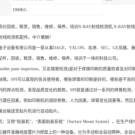
1900KG
价回收，租赁，销售，维修，保养，培训X-RAY射线检测机,X-RAY射线光
Y射线检测机配件。中介重酬！
子设备有限公司是一家从事DAGE、YXLON、岛津、SEC、GE凤凰、善
配件，回收，租赁，销售，维修，保养，培训于一体的科技公司。
I(solder paste inspection，又名锡膏检测)是对于焊锡印刷的质
缺限。SPI可以直观的告诉使用者，哪些焊膏的印刷是好的，哪些是不良
列的焊点检测，发现品质变化的趋势。SPI就是通过对一系列的焊膏检测
的潜在因素，例如印刷机的调控参数，人为因素，焊膏变化因素等。然后
输台输送至贴片机进行自动贴片。
：又称“贴装机”、“表面贴装系统”（Surface Mount System）
元器件准确地放置PCB焊盘上的一种设备。分为手动和全自动两种，全自