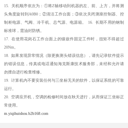
15. 关机顺序依次为：①将Z轴移动到机器的左、前、上方，并将测
头角度旋转到A0B0；②清洁工作台面；③依次关闭测座控制器、控
制柜电源、气阀、冷干机、总气源、电源箱。 16. 长期不用的钢制
标准球，需油封防锈。
17. 在使用花岗石工作台面上的镶嵌件固定工件时，扭矩不得超过
20Nm。
18. 如果发现异常情况（除更换测头错误信息），请先记录软件提示
的错误信息，传真或电话通知海克斯康技术服务部，未经和允许请
勿擅自进行检查维修。
19. 计算机内不要安装任何与三坐标无关的软件，以保证系统的可靠
运行。
20. 空调应开机，空调的检修时间放在秋天进行，从而保证三坐标正
常使用。
m.yiqihuishou.b2b168.com