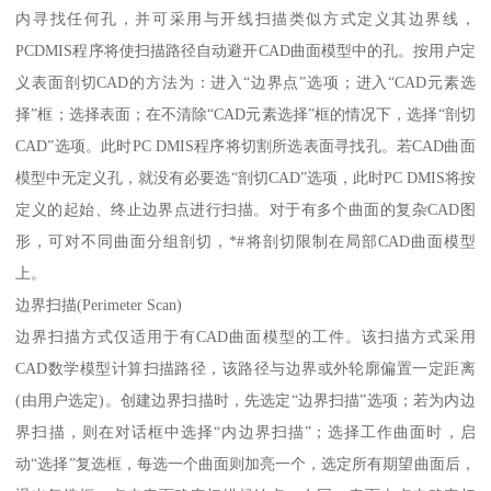
内寻找任何孔，并可采用与开线扫描类似方式定义其边界线，
PCDMIS程序将使扫描路径自动避开CAD曲面模型中的孔。按用户定
义表面剖切CAD的方法为：进入“边界点”选项；进入“CAD元素选
择”框；选择表面；在不清除“CAD元素选择”框的情况下，选择“剖切
CAD”选项。此时PC DMIS程序将切割所选表面寻找孔。若CAD曲面
模型中无定义孔，就没有必要选“剖切CAD”选项，此时PC DMIS将按
定义的起始、终止边界点进行扫描。对于有多个曲面的复杂CAD图
形，可对不同曲面分组剖切，*#将剖切限制在局部CAD曲面模型
上。
边界扫描(Perimeter Scan)
边界扫描方式仅适用于有CAD曲面模型的工件。该扫描方式采用
CAD数学模型计算扫描路径，该路径与边界或外轮廓偏置一定距离
(由用户选定)。创建边界扫描时，先选定“边界扫描”选项；若为内边
界扫描，则在对话框中选择“内边界扫描”；选择工作曲面时，启
动“选择”复选框，每选一个曲面则加亮一个，选定所有期望曲面后，