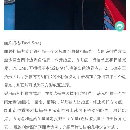
面片扫描(Patch Scan)
面片扫描方式允许扫描一个区域而不再是扫描线。应用该扫描方式
至少需要四个边界点信息，即开始点、方向点、扫描长度和扫描宽
度。PC DMIS可根据基本(或缺省)信息给出的边界点1、2、3确定三
角形面片，扫描方向则由D的坐标值决定；若增加了第四或第五个边
界点，则面片可以为四方形或五边形。
采用面片扫描方式时，在复选框中选择“闭线扫描”，表示扫描一个封
闭元素(如圆柱、圆锥、槽等)，然后输入起始点、终止点和方向点。
终止点位置表示扫描被测元素时向上或向下移动的距离；用起始
点、方向点和起始矢量可定义截平面矢量(通常该矢量平行于被测元
素)。现以创建四边形面片为例，介绍面片扫描的几种定义方式：