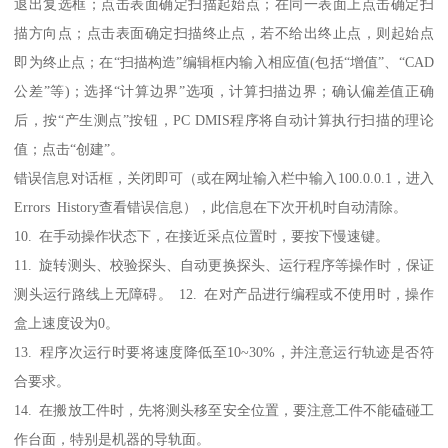
退出复选框；点击表面确定扫描起始点；在同一表面上点击确定扫
描方向点；点击表面确定扫描终止点，若不给出终止点，则起始点
即为终止点；在“扫描构造”编辑框内输入相应值(包括“增值”、“CAD
公差”等)；选择“计算边界”选项，计算扫描边界；确认偏差值正确
后，按“产生测点”按钮，PC DMIS程序将自动计算执行扫描的理论
值；点击“创建”。
错误信息对话框，关闭即可（或在网址输入栏中输入100.0.0.1，进入
Errors History查看错误信息），此信息在下次开机时自动清除。
10. 在手动操作状态下，在接近采点位置时，要按下慢速键。
11. 旋转测头、校验探头、自动更换探头、运行程序等操作时，保证
测头运行路线上无障碍。 12. 在对产品进行编程或不使用时，操作
盒上速度设为0。
13. 程序次运行时要将速度降低至10~30%，并注意运行轨迹是否符
合要求。
14. 在搬放工件时，先将测头移至安全位置，要注意工件不能磕碰工
作台面，特别是机器的导轨面。