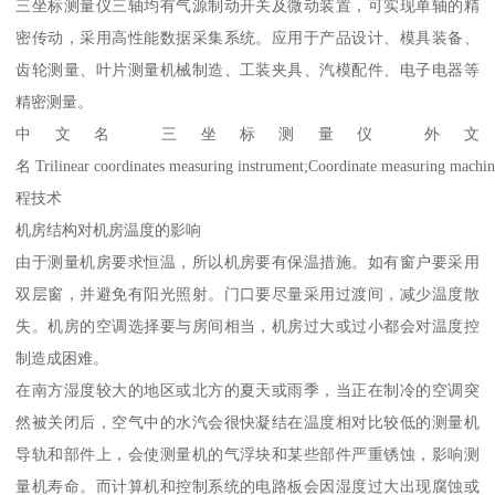
三坐标测量仪三轴均有气源制动开关及微动装置，可实现单轴的精
密传动，采用高性能数据采集系统。应用于产品设计、模具装备、
齿轮测量、叶片测量机械制造、工装夹具、汽模配件、电子电器等
精密测量。
中文名 三坐标测量仪 外文
名 Trilinear coordinates measuring instrument;Coordinate meas
程技术
机房结构对机房温度的影响
由于测量机房要求恒温，所以机房要有保温措施。如有窗户要采用
双层窗，并避免有阳光照射。门口要尽量采用过渡间，减少温度散
失。机房的空调选择要与房间相当，机房过大或过小都会对温度控
制造成困难。
在南方湿度较大的地区或北方的夏天或雨季，当正在制冷的空调突
然被关闭后，空气中的水汽会很快凝结在温度相对比较低的测量机
导轨和部件上，会使测量机的气浮块和某些部件严重锈蚀，影响测
量机寿命。而计算机和控制系统的电路板会因湿度过大出现腐蚀或