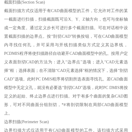
截面扫描(Section Scan)
截面扫描方式仅适用于有CAD曲面模型的工件，它允许对工件的某
一截面进行扫描，扫描截面既可沿X、Y、Z轴方向，也可与坐标轴
成一定角度。通过定义步长可进行多个截面扫描。可在对话框中设
置截面扫描的边界点。按“剖切CAD”转换按钮，可在CAD曲面模型
内寻找任何孔，并可采用与开线扫描类似方式定义其边界线，
PCDMIS程序将使扫描路径自动避开CAD曲面模型中的孔。按用户定
义表面剖切CAD的方法为：进入“边界点”选项；进入“CAD元素选
择”框；选择表面；在不清除“CAD元素选择”框的情况下，选择“剖切
CAD”选项。此时PC DMIS程序将切割所选表面寻找孔。若CAD曲面
模型中无定义孔，就没有必要选“剖切CAD”选项，此时PC DMIS将按
定义的起始、终止边界点进行扫描。对于有多个曲面的复杂CAD图
形，可对不同曲面分组剖切，*#将剖切限制在局部CAD曲面模型
上。
边界扫描(Perimeter Scan)
边界扫描方式仅适用于有CAD曲面模型的工件。该扫描方式采用