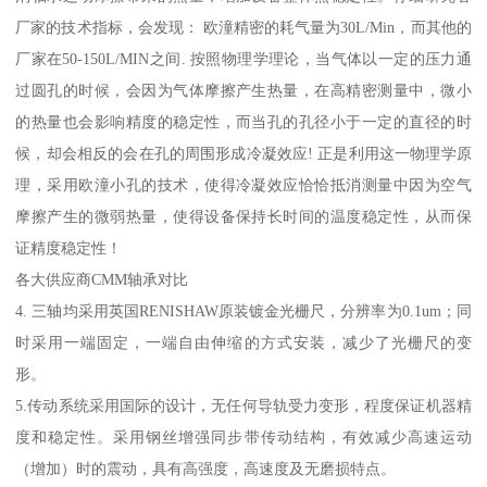
厂家的技术指标，会发现： 欧潼精密的耗气量为30L/Min，而其他的
厂家在50-150L/MIN之间. 按照物理学理论，当气体以一定的压力通
过圆孔的时候，会因为气体摩擦产生热量，在高精密测量中，微小
的热量也会影响精度的稳定性，而当孔的孔径小于一定的直径的时
候，却会相反的会在孔的周围形成冷凝效应! 正是利用这一物理学原
理，采用欧潼小孔的技术，使得冷凝效应恰恰抵消测量中因为空气
摩擦产生的微弱热量，使得设备保持长时间的温度稳定性，从而保
证精度稳定性！
各大供应商CMM轴承对比
4. 三轴均采用英国RENISHAW原装镀金光栅尺，分辨率为0.1um；同
时采用一端固定，一端自由伸缩的方式安装，减少了光栅尺的变
形。
5.传动系统采用国际的设计，无任何导轨受力变形，程度保证机器精
度和稳定性。采用钢丝增强同步带传动结构，有效减少高速运动
（增加）时的震动，具有高强度，高速度及无磨损特点。