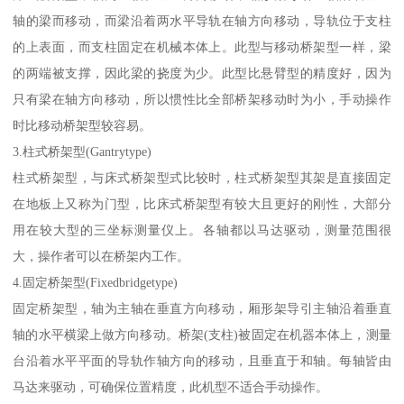
轴的梁而移动，而梁沿着两水平导轨在轴方向移动，导轨位于支柱
的上表面，而支柱固定在机械本体上。此型与移动桥架型一样，梁
的两端被支撑，因此梁的挠度为少。此型比悬臂型的精度好，因为
只有梁在轴方向移动，所以惯性比全部桥架移动时为小，手动操作
时比移动桥架型较容易。
3.柱式桥架型(Gantrytype)
柱式桥架型，与床式桥架型式比较时，柱式桥架型其架是直接固定
在地板上又称为门型，比床式桥架型有较大且更好的刚性，大部分
用在较大型的三坐标测量仪上。各轴都以马达驱动，测量范围很
大，操作者可以在桥架内工作。
4.固定桥架型(Fixedbridgetype)
固定桥架型，轴为主轴在垂直方向移动，厢形架导引主轴沿着垂直
轴的水平横梁上做方向移动。桥架(支柱)被固定在机器本体上，测量
台沿着水平平面的导轨作轴方向的移动，且垂直于和轴。每轴皆由
马达来驱动，可确保位置精度，此机型不适合手动操作。