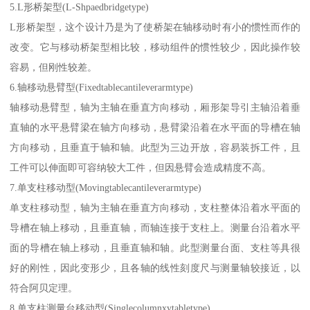
5.L形桥架型(L-Shpaedbridgetype)
L形桥架型，这个设计乃是为了使桥架在轴移动时有小的惯性而作的
改变。它与移动桥架型相比较，移动组件的惯性较少，因此操作较
容易，但刚性较差。
6.轴移动悬臂型(Fixedtablecantileverarmtype)
轴移动悬臂型，轴为主轴在垂直方向移动，厢形架导引主轴沿着垂
直轴的水平悬臂梁在轴方向移动，悬臂梁沿着在水平面的导槽在轴
方向移动，且垂直于轴和轴。此型为三边开放，容易装拆工件，且
工件可以伸面即可容纳较大工件，但因悬臂会造成精度不高。
7.单支柱移动型(Movingtablecantileverarmtype)
单支柱移动型，轴为主轴在垂直方向移动，支柱整体沿着水平面的
导槽在轴上移动，且垂直轴，而轴连接于支柱上。测量台沿着水平
面的导槽在轴上移动，且垂直轴和轴。此型测量台面、支柱等具很
好的刚性，因此变形少，且各轴的线性刻度尺与测量轴较接近，以
符合阿贝定理。
8.单支柱测量台移动型(Singlecolumnxytabletype)