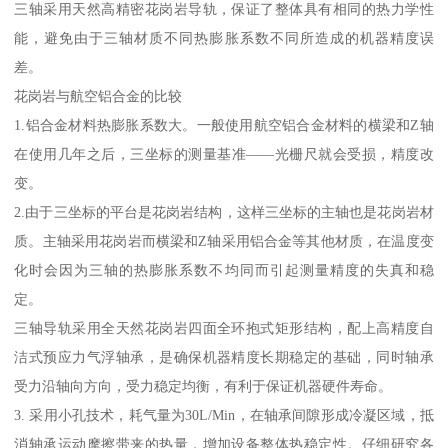
三轴采用天然高精密花岗岩导轨，保证了整体具有相同的热力学性
能，避免由于三轴材质不同热膨胀系数不同所造成的机器精度误
差。
花岗岩与航空铝合金的比较
1.铝合金材料热膨胀系数大。一般使用航空铝合金材料的横梁和Z轴
在使用几年之后，三坐标的测量基准——光栅尺就会受损，精度改
变。
2.由于三坐标的平台是花岗岩结构，这样三坐标的主轴也是花岗岩材
质。主轴采用花岗岩而横梁和Z轴采用铝合金等其他材质，在温度变
化时会因为三轴的热膨胀系数不均同而引起测量精度的失真和稳
定。
三轴导轨采用全天然花岗岩四面全环抱式矩形结构，配上高精度自
洁式预应力气浮轴承，是确保机器精度长期稳定的基础，同时轴承
受力沿轴向方向，受力稳定均衡，有利于保证机器硬件寿命。
3. 采用小孔技术，耗气量为30L/Min，在轴承间隙形成冷凝区域，抵
消轴承运动摩擦带来的热量，增加设备整体热稳定性。仔细研究各