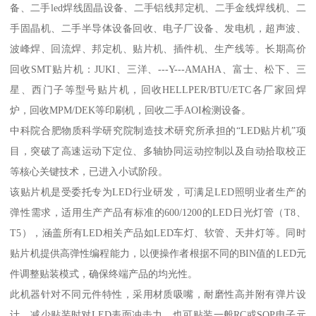
备、二手led焊线固晶设备、二手铝线邦定机、二手金线焊线机、二
手固晶机、二手半导体设备回收、电子厂设备、发电机，超声波、
波峰焊、回流焊、邦定机、贴片机、插件机、生产线等。长期高价
回收SMT贴片机：JUKI、三洋、---Y---AMAHA、富士、松下、三
星、西门子等型号贴片机，回收HELLPER/BTU/ETC各厂家回焊
炉，回收MPM/DEK等印刷机，回收二手AOI检测设备。
中科院合肥物质科学研究院制造技术研究所承担的“LED贴片机”项
目，突破了高速运动下定位、多轴协同运动控制以及自动拾取校正
等核心关键技术，已进入小试阶段。
该贴片机是受委托专为LED行业研发，可满足LED照明业者生产的
弹性需求，适用生产产品有标准的600/1200的LED日光灯管（T8、
T5），涵盖所有LED相关产品如LED车灯、软管、天井灯等。同时
贴片机提供高弹性编程能力，以便操作者根据不同的BIN值的LED元
件调整贴装模式，确保终端产品的均光性。
此机器针对不同元件特性，采用材质吸嘴，耐磨性高并附有弹片设
计，减少贴装时对LED表面冲击力，也可贴装一般RC或SOP电子元