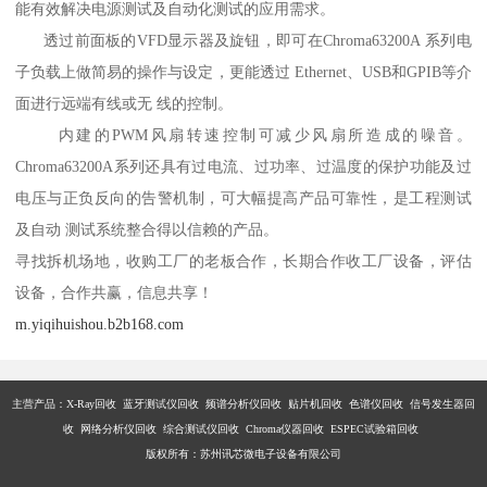
能有效解决电源测试及自动化测试的应用需求。
透过前面板的VFD显示器及旋钮，即可在Chroma63200A 系列电
子负载上做简易的操作与设定，更能透过 Ethernet、USB和GPIB等介
面进行远端有线或无 线的控制。
内建的PWM风扇转速控制可减少风扇所造成的噪音。
Chroma63200A系列还具有过电流、过功率、过温度的保护功能及过
电压与正负反向的告警机制，可大幅提高产品可靠性，是工程测试
及自动 测试系统整合得以信赖的产品。
寻找拆机场地，收购工厂的老板合作，长期合作收工厂设备，评估
设备，合作共赢，信息共享！
m.yiqihuishou.b2b168.com
主营产品：X-Ray回收 蓝牙测试仪回收 频谱分析仪回收 贴片机回收 色谱仪回收 信号发生器回
收 网络分析仪回收 综合测试仪回收 Chroma仪器回收 ESPEC试验箱回收
版权所有：苏州讯芯微电子设备有限公司