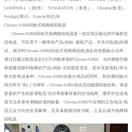
GOODWILL（固纬)、SYSGRATION（系统）、Chroma(致茂)、
Prodigit(博计)、Extech(华仪)等。
Chroma 61860回收式电网模拟电源
Chroma 61860回收式电网模拟电源是一款定电压输出的可编程交
流电源，可应用于一般用电产品(例如: 家电产品，开关式电源)的测
试，测试时Chroma 61860回收式电网模拟电源会对负载输出功率，
通过拉载过电流设定(OCP)功能来保护Chroma 61860。当待测物为能
将能量回馈到电网的产品(例如:太阳能逆变器，双向充放电机)等分
散式发电设备时，Chroma 61860在输出电压的同时，若侦测到输出
得功率为”负(-)”功率时，Chroma 61860就会启动能源回收机制，将逆
变器所产生的逆灌电流/负功率能量转换到交流电网。通常的交流电
源无法承受待测物回灌的能量。Chroma 61860可应用到正负电压/电
流正反方向的全四象限，且具备能源回收功能，正足以成为电网模
拟电源。