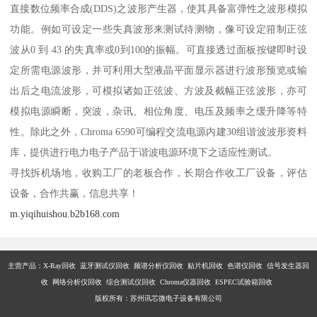
直接数位频率合成(DDS)之波形产生器，使其具备富弹性之波形模拟
功能。例如可设定一些失真波形来测试待测物，像可设定箝制正弦
波从0 到 43 的失真率或0到100的振幅。可直接透过面板按键即时设
定所需电源波形，并可利用大型液晶平面显示器进行波形预览或输
出后之电流波形，可模拟诸如正弦波、方波及截幅正弦波形，亦可
模拟电源瞬断，突波，杂讯、相位角度、电压及频率之缓升降等特
性。除此之外，Chroma 6590可编程交流电源内建30组谐波波形资料
库，提供进行电力电子产品于谐波电源环境下之适应性测试。
寻找拆机场地，收购工厂的老板合作，长期合作收工厂设备，评估
设备，合作共赢，信息共享！
m.yiqihuishou.b2b168.com
主营产品：X-Ray回收 蓝牙测试仪回收 频谱分析仪回收 贴片机回收 色谱仪回收 信号发生器回
收 网络分析仪回收 综合测试仪回收 Chroma仪器回收 ESPEC试验箱回收
版权所有：苏州讯芯微电子设备有限公司