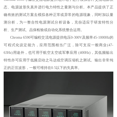
态、电源波形失真并进行电力特性之量测与分析。本产品提供了正
确有效的测试方案去模拟各种正常或异常的电源现象，同时加以量
测分析，为一整合性电源测试分析设备，充份适应于研发特性分
析、生产测试、品保检验或自动化系统整合运用。
Chroma 6590可编程交流电源提供电压0-300V及频率45-1000Hz的
可程式化设定能力，应用范围相当广泛，除可支应一般商业(47-
63Hz)用途外，也可用于航空太空或军事应用 (400Hz)，其低频输出
特性亦可应用于低频启动之马达或空调压缩机之测试。输出非常纯
正的正弦波形，一般可维持在0.5以下的失真率。