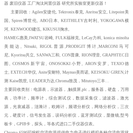
器 废旧仪器 工厂淘汰闲置仪器 研究所实验室更新仪器！
主要回收：Agilen安捷伦, Tektronix泰克, Anritsu安立, Litepoint美
国, Spiren博世伦, ABO日本, KEITHILEY吉时利, YOKOGAWA横
河, KENWOOD建伍, KIKUSUI掬水,
HAMEG惠美,IWATSU岩崎, FULK福禄克, LeCay力科, konica minolta
美能达, Nitsuki, RIGOL普源,PRODIGIT博计,MARCONI马可
尼, Kyoritsu共立, SANWA三和, CON普康, RION理音, GRAPHTEC日
图, COSMOS新宇宙, ONOSOKKI小野, ARON安罗, TEXIO德
士, EXTECH华仪, Anite安耐特, Maynuo美而诺, KEISOKU GIREN,计
测 Kaise凯世, LEADER力达,Chroma致茂，Mitutoyo三丰…
主要回收类别：电源表，示波器，,触摸屏,plc，服务器，硬盘，万用
表，功率计，频率计，综合测试仪，数据采集仪，滤波器，激光
源，光衰减器，涟漪计，欧姆计，频谱分析仪，网络分析仪，三次
元，硬度计，信号发生器，误码分析仪，蓝牙测试仪，显微镜,型号
板卡，GPIB卡，探头，等各式进口二手仪器仪表。
Chroma 6590可编程交流电源提供电力电子进行模拟各种交流电源状