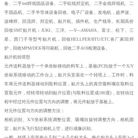
备、二手led焊线固晶设备、二手铝线邦定机、二手金线焊线机、二
手固晶机、二手半导体设备回收、电子厂设备、发电机，超声波、
波峰焊、回流焊、邦定机、贴片机、插件机、生产线等。长期高价
回收SMT贴片机：JUKI、三洋、---Y---AMAHA、富士、松下、三
星、西门子等型号贴片机，回收HELLPER/BTU/ETC各厂家回焊
炉，回收MPM/DEK等印刷机，回收二手AOI检测设备。
贴片机转塔型
元件送料器放于一个单坐标移动的料车上，基板(PCB)放于一个X/Y
坐标系统移动的工作台上，贴片头安装在一个转塔上，工作时，料
车将元件送料器移动到取料位置，贴片头上的真空吸料嘴在取料位
置取元件，经转塔转动到贴片位置(与取料位置成180度)，在转动过
程中经过对元件位置与方向的调整，将元件贴放于基板上。
对元件位置与方向的调整方法：
相机识别、X/Y坐标系统调整位置、吸嘴自旋转调整方向，相机固
定，贴片头飞行划过相机上空，进行成像识别。
一般，转塔上安装有十几到二十几个贴片头，每个贴片头上安装2~4