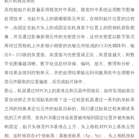
贴片机视觉系统
高性能贴片机普遍采用视觉对中系统。视觉对中系统运用数字图像
处理技术，当贴片头上的吸嘴吸取元件后，在移到贴片位置的过程
中，由固定在贴片头上的或固定在机身某个位置上的照相机获取图
像，并且通过影像探测元件的光密度分布，这些光密度以数字形式
再经过照相机上许多细小精密的光敏元件组成的CCD光耦阵列，输
出0～255级的灰度值。灰度值与光密度成正比，灰度值越大，则数
字化图像越清晰。数字化信息经存储、编码、放大、整理和分析，
将结果反馈到控制单元，并把处理结果输出到伺服系统中去调整补
偿元件吸取的位置偏差，后完成贴片操作 。
那么，机器通过对PCB上的基准点和元器件照相后，如何实现贴装位
置自动矫正并实现贴装的呢？这一过程是机器通过一系列的坐标系
之间的转换来定位元件的贴装目标的。我们通过贴装过程来阐述系
统的工作原理。首先PCB通过传送装置被传输到固定位置并被夹板机
构固定，贴片头移至PCB基准点上方，头上相机对PCB上基准点照
相。这时候存在4个坐标系：基板坐标系（Xp，Yp）、头上相机坐标