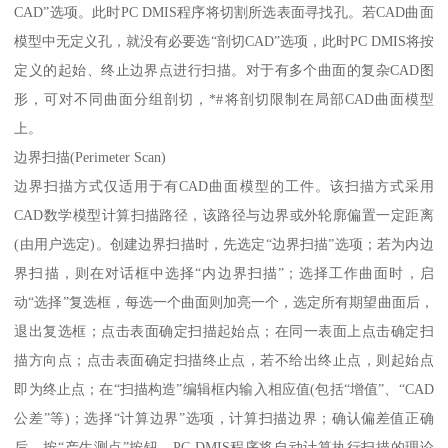
CAD”选项。此时PC DMIS程序将切割所选表面寻找孔。若CAD曲面
模型中无定义孔，就没有必要选“剖切CAD”选项，此时PC DMIS将按
定义的起始、终止边界点进行扫描。对于有多个曲面的复杂CAD图
形，可对不同曲面分组剖切，*#将剖切限制在局部CAD曲面模型
上。
边界扫描(Perimeter Scan)
边界扫描方式仅适用于有CAD曲面模型的工件。该扫描方式采用
CAD数学模型计算扫描路径，该路径与边界或外轮廓偏置一定距离
(由用户选定)。创建边界扫描时，先选定“边界扫描”选项；若为内边
界扫描，则在对话框中选择“内边界扫描”；选择工作曲面时，启
动“选择”复选框，每选一个曲面则加亮一个，选定所有期望曲面后，
退出复选框；点击表面确定扫描起始点；在同一表面上点击确定扫
描方向点；点击表面确定扫描终止点，若不给出终止点，则起始点
即为终止点；在“扫描构造”编辑框内输入相应值(包括“增值”、“CAD
公差”等)；选择“计算边界”选项，计算扫描边界；确认偏差值正确
后，按“产生测点”按钮，PC DMIS程序将自动计算执行扫描的理论