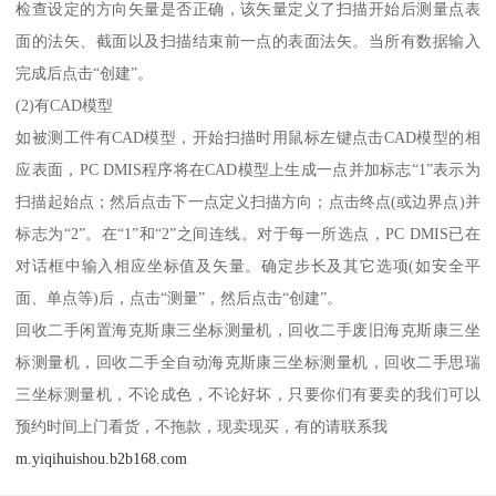
检查设定的方向矢量是否正确，该矢量定义了扫描开始后测量点表
面的法矢、截面以及扫描结束前一点的表面法矢。当所有数据输入
完成后点击“创建”。
(2)有CAD模型
如被测工件有CAD模型，开始扫描时用鼠标左键点击CAD模型的相
应表面，PC DMIS程序将在CAD模型上生成一点并加标志“1”表示为
扫描起始点；然后点击下一点定义扫描方向；点击终点(或边界点)并
标志为“2”。在“1”和“2”之间连线。对于每一所选点，PC DMIS已在
对话框中输入相应坐标值及矢量。确定步长及其它选项(如安全平
面、单点等)后，点击“测量”，然后点击“创建”。
回收二手闲置海克斯康三坐标测量机，回收二手废旧海克斯康三坐
标测量机，回收二手全自动海克斯康三坐标测量机，回收二手思瑞
三坐标测量机，不论成色，不论好坏，只要你们有要卖的我们可以
预约时间上门看货，不拖款，现卖现买，有的请联系我
m.yiqihuishou.b2b168.com