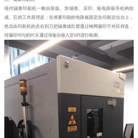
现代锡膏印刷机一般由装版、加锡膏、压印、输电路板等机构组
成。它的工作原理是：先将要印刷的电路板固定在印刷定位台上，
然后由印刷机的左右刮刀把锡膏或红胶通过钢网漏印于对应焊盘，
对漏印均匀的PCB,通过传输台输入至SPI进行检测。