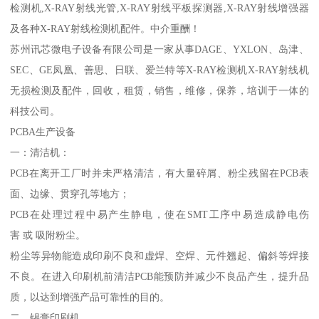
检测机,X-RAY射线光管,X-RAY射线平板探测器,X-RAY射线增强器
及各种X-RAY射线检测机配件。中介重酬！
苏州讯芯微电子设备有限公司是一家从事DAGE、YXLON、岛津、
SEC、GE凤凰、善思、日联、爱兰特等X-RAY检测机X-RAY射线机
无损检测及配件，回收，租赁，销售，维修，保养，培训于一体的
科技公司。
PCBA生产设备
一：清洁机：
PCB在离开工厂时并未严格清洁，有大量碎屑、粉尘残留在PCB表
面、边缘、贯穿孔等地方；
PCB在处理过程中易产生静电，使在SMT工序中易造成静电伤
害 或 吸附粉尘。
粉尘等异物能造成印刷不良和虚焊、空焊、元件翘起、偏斜等焊接
不良。在进入印刷机前清洁PCB能预防并减少不良品产生，提升品
质，以达到增强产品可靠性的目的。
二、锡膏印刷机