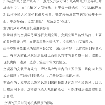
扫描起始点；然后点击下一点定义扫描方向；点击终点(或边界点)并
标志为“2”。在“1”和“2”之间连线。对于每一所选点，PC DMIS已在
对话框中输入相应坐标值及矢量。确定步长及其它选项(如安全平
面、单点等)后，点击“测量”，然后点击“创建”。
空调的风向对测量机温度的影响
测量机房的空调应尽量选择变频空调。变频空调节能性能好，主要
的是控温能力强。在正常容量的情况下，控温可在±1℃范围内。
由于空调器吹出风的温度不是20℃，因此决不能让风直接吹到测量机
上。有时为防止风吹到测量机上而把风向转向墙壁或一侧，结果出
现机房内一边热一边凉，温差非常大的情况。
空调器的安装应有规划，应让风吹到室内的主要位置，风向向上形
成大循环（不能吹到测量机），尽量使室内温度均衡。
有条件的，应安装风道将风送到房间顶部通过双层孔板送风，回风
口在房间下部。这样使气流无规则的流动，可以使机房温度控制更
加合理。
空调的开关时间对机房温度的影响