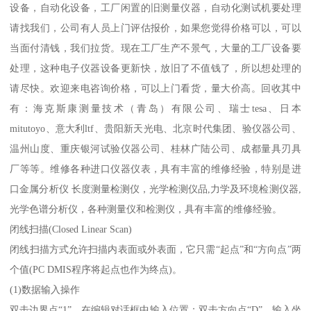
设备，自动化设备，工厂闲置的旧测量仪器，自动化测试机要处理
请找我们，公司有人员上门评估报价，如果您觉得价格可以，可以
当面付清钱，我们拉货。现在工厂生产不景气，大量的工厂设备要
处理，这种电子仪器设备更新快，放旧了不值钱了，所以想处理的
请尽快。欢迎来电咨询价格，可以上门看货，量大价高。回收其中
有：海克斯康测量技术（青岛）有限公司、瑞士tesa、日本
mitutoyo、意大利ltf、贵阳新天光电、北京时代集团、验仪器公司、
温州山度、重庆银河试验仪器公司、桂林广陆公司、成都量具刃具
厂等等。维修各种进口仪器仪表，具有丰富的维修经验，特别是进
口金属分析仪 长度测量检测仪，光学检测仪品,力学及环境检测仪器,
光学色谱分析仪，各种测量仪和检测仪，具有丰富的维修经验。
闭线扫描(Closed Linear Scan)
闭线扫描方式允许扫描内表面或外表面，它只需“起点”和“方向点”两
个值(PC DMIS程序将起点也作为终点)。
(1)数据输入操作
双击边界点“1”，在编辑对话框中输入位置；双击方向点“D”，输入坐