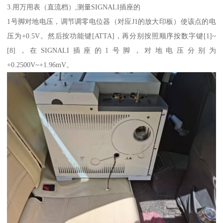
3.用万用表（直流档）,测量SIGNALI插座的
1号脚对地电压，调节调零电位器（对应J1的放大印板）使该点的电
压为+0.5V。然后按功能键[ATTA]，再分别按照顺序按数字键[1]~
[8]，在SIGNALI插座的1号脚，对地电压分别为
+0.2500V~+1.96mV。