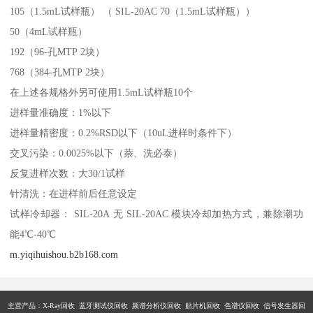
105（1.5mL试样瓶） （ SIL-20AC 70（1.5mL试样瓶））
50（4mL试样瓶）
192（96-孔MTP 2块）
768（384-孔MTP 2块）
在上述各规格外另可使用1.5mL试样瓶10个
进样量准确度：1%以下
进样量精密度：0.2%RSD以下（10uL进样时条件下）
交叉污染：0.0025%以下（萘、洗必泰）
反复进样次数：大30/1试样
针清洗：在进样前后任意设定
试样冷却器： SIL-20A 无 SIL-20AC 模块冷却加热方式，兼除潮功
能4℃-40℃
m.yiqihuishou.b2b168.com
主营产品：X-Ray回收 蓝牙测试仪回收 频谱分析仪回收 贴片机回收 色谱仪回收 信号发生器回