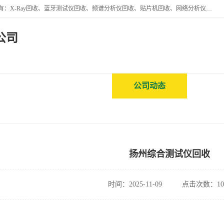
苏州讯芯微电子设备有限公司是一家做资源回收类企业，主要回收类目有：X-Ray回收、蓝牙测试仪回收、频谱分析仪回收、贴片机回收、网络分析仪回收、信号发生器回收等，从企业单位的需求出发，试通过本网络平台的建立有效整合物资市场，使可再生资源获得合理的流通和科学的再利用。
公司
视频
公司介绍
公司动态
客
扬州综合测试仪回收
时间：2025-11-09
点击次数：10