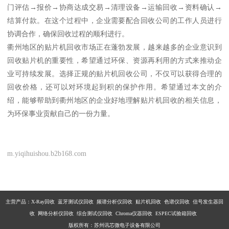
门评估→报价→协商达成交易→清理设备→运输回收→资料确认→
结算付款。在这个过程中，企业需要配合回收公司的工作人员进行
协调合作，确保回收过程的顺利进行。
衢州地区的贴片机回收市场正在蓬勃发展，越来越多的企业意识到
回收贴片机的重要性，希望通过环保、资源再利用的方式来推动企
业可持续发展。选择正规的贴片机回收公司，不仅可以获得合理的
回收价格，还可以对环境起到积的保护作用。希望通过本文的介
绍，能够帮助到衢州地区的企业好地理解贴片机回收的相关信息，
为环保事业贡献自己的一份力量。
m.yiqihuishou.b2b168.com
主营产品：X-Ray回收 蓝牙测试仪回收 频谱分析仪回收 贴片机回收 色谱仪回收 信号发生器回
收 网络分析仪回收 综合测试仪回收 Chroma仪器回收 ESPEC试验箱回收
版权所有：苏州讯芯微电子设备有限公司