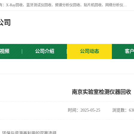
苏州讯芯微电子设备有限公司是一家做资源回收类企业，主要回收类目有：X-Ray回收、蓝牙测试仪回收、频谱分析仪回收、贴片机回收、网络分析仪回收、信号发生器回收等，从企业单位的需求出发，试通过本网络平台的建立有效整合物资市场，使可再生资源获得合理的流通和科学的再利用。
公司
视频
公司介绍
公司动态
客
南京实验室检测仪器回收
时间：2025-05-25
浏览数：63
：环保与资源再利用的双赢选择