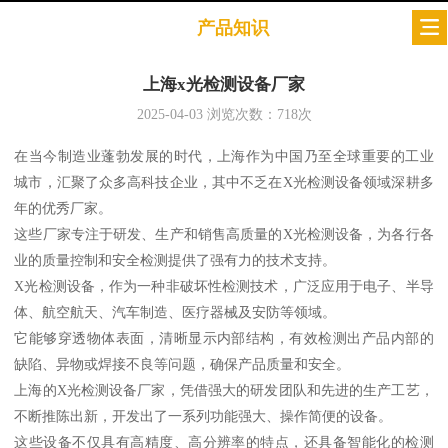
产品知识
上海x光检测设备厂家
2025-04-03
浏览次数：
718
次
在当今制造业蓬勃发展的时代，上海作为中国乃至全球重要的工业
城市，汇聚了众多高科技企业，其中不乏在X光检测设备领域深耕多
年的优秀厂家。
这些厂家专注于研发、生产和销售高质量的X光检测设备，为各行各
业的质量控制和安全检测提供了强有力的技术支持。
X光检测设备，作为一种非破坏性检测技术，广泛应用于电子、半导
体、航空航天、汽车制造、医疗器械及安防等领域。
它能够穿透物体表面，清晰显示内部结构，有效检测出产品内部的
缺陷、异物或焊接不良等问题，确保产品质量和安全。
上海的X光检测设备厂家，凭借强大的研发团队和先进的生产工艺，
不断推陈出新，开发出了一系列功能强大、操作简便的设备。
这些设备不仅具有高精度、高分辨率的特点，还具备智能化的检测