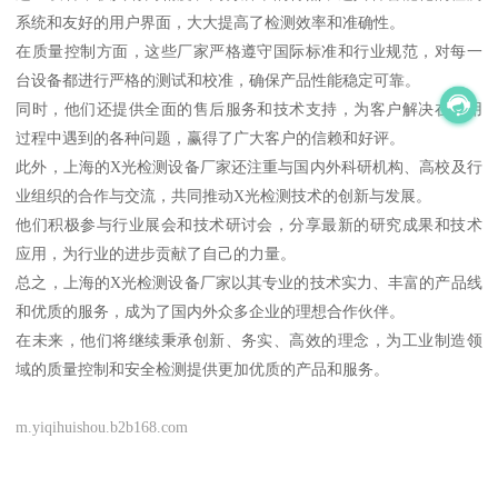
系统和友好的用户界面，大大提高了检测效率和准确性。
在质量控制方面，这些厂家严格遵守国际标准和行业规范，对每一
台设备都进行严格的测试和校准，确保产品性能稳定可靠。
同时，他们还提供全面的售后服务和技术支持，为客户解决在使用
过程中遇到的各种问题，赢得了广大客户的信赖和好评。
此外，上海的X光检测设备厂家还注重与国内外科研机构、高校及行
业组织的合作与交流，共同推动X光检测技术的创新与发展。
他们积极参与行业展会和技术研讨会，分享最新的研究成果和技术
应用，为行业的进步贡献了自己的力量。
总之，上海的X光检测设备厂家以其专业的技术实力、丰富的产品线
和优质的服务，成为了国内外众多企业的理想合作伙伴。
在未来，他们将继续秉承创新、务实、高效的理念，为工业制造领
域的质量控制和安全检测提供更加优质的产品和服务。
m.yiqihuishou.b2b168.com